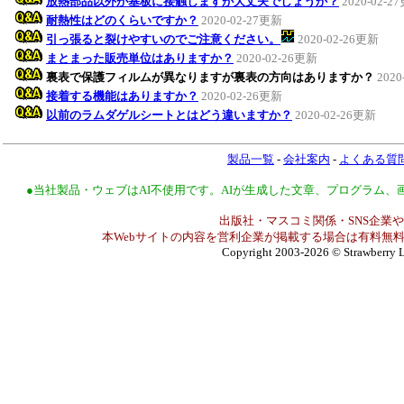
放熱部品以外が基板に接触しますが大丈夫でしょうか？
2020-02-2
耐熱性はどのくらいですか？
2020-02-27更新
引っ張ると裂けやすいのでご注意ください。
2020-02-26更新
まとまった販売単位はありますか？
2020-02-26更新
裏表で保護フィルムが異なりますが裏表の方向はありますか？
2020
接着する機能はありますか？
2020-02-26更新
以前のラムダゲルシートとはどう違いますか？
2020-02-26更新
製品一覧
-
会社案内
-
よくある質
●当社製品・ウェブはAI不使用です。AIが生成した文章、プログラム
出版社・マスコミ関係・SNS企業や
本Webサイトの内容を営利企業が掲載する場合は有料無料
Copyright 2003-2026
© Strawberry L