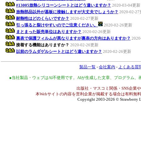
#13005放熱シリコーンシートとはどう違いますか？
2020-03-04更新
放熱部品以外が基板に接触しますが大丈夫でしょうか？
2020-02-2
耐熱性はどのくらいですか？
2020-02-27更新
引っ張ると裂けやすいのでご注意ください。
2020-02-26更新
まとまった販売単位はありますか？
2020-02-26更新
裏表で保護フィルムが異なりますが裏表の方向はありますか？
2020
接着する機能はありますか？
2020-02-26更新
以前のラムダゲルシートとはどう違いますか？
2020-02-26更新
製品一覧
-
会社案内
-
よくある質
●当社製品・ウェブはAI不使用です。AIが生成した文章、プログラム
出版社・マスコミ関係・SNS企業や
本Webサイトの内容を営利企業が掲載する場合は有料無料
Copyright 2003-2026
© Strawberry L