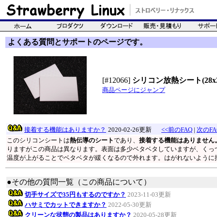
よくある質問とサポートのページです。
[#12066]
シリコン放熱シート(28x2
商品ページにジャンプ
接着する機能はありますか？
2020-02-26更新
<<前のFAQ
|
次のFA
このシリコンシートは
熱伝導のシート
であり、
接着する機能はありません
りますがこの商品は異なります。表面は多少ベタベタしていますが、くっ
温度が上がることでベタベタが緩くなるので外れます。はがれないように
●その他の質問一覧（この商品について）
切手サイズで35円もするのですか？
2023-11-03更新
ハサミでカットできますか？
2022-05-30更新
クリーンな状態の製品はありますか？
2020-05-28更新