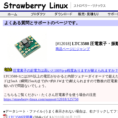
よくある質問とサポートのページです。
[#12018]
LTC3588 圧電素子・
商品ページにジャンプ
圧電素子の起電力は高いと100Vp-p程度ありますが耐えられますか
LTC3588-1には20V以上の電圧がかかると内部ツェナーダイオードで
ドは5mA（瞬間25mA)まで(Pc=約0.1Wまで)耐えられますので数枚
短いので問題ないでしょう。
こちらもご覧ください：たくさん圧電素子を使う場合の注意
https://strawberry-linux.com/support/12018/125750
●データシート・ファイル (うまく表示されない場合は、右クリックしてフ
LTC3588説明書
(384kバイト)
2010年 06月 21日