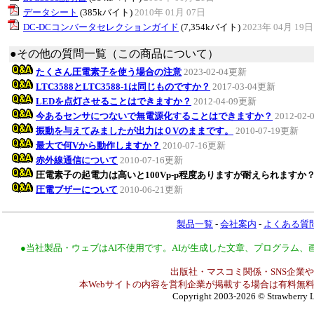
データシート
(385kバイト)
2010年 01月 07日
DC-DCコンバータセレクションガイド
(7,354kバイト)
2023年 04月 19日
●その他の質問一覧（この商品について）
たくさん圧電素子を使う場合の注意
2023-02-04更新
LTC3588とLTC3588-1は同じものですか？
2017-03-04更新
LEDを点灯させることはできますか？
2012-04-09更新
今あるセンサにつないで無電源化することはできますか？
2012-02
振動を与えてみましたが出力は０Vのままです。
2010-07-19更新
最大で何Vから動作しますか？
2010-07-16更新
赤外線通信について
2010-07-16更新
圧電素子の起電力は高いと100Vp-p程度ありますが耐えられますか
圧電ブザーについて
2010-06-21更新
製品一覧
-
会社案内
-
よくある質
●当社製品・ウェブはAI不使用です。AIが生成した文章、プログラム
出版社・マスコミ関係・SNS企業や
本Webサイトの内容を営利企業が掲載する場合は有料無料
Copyright 2003-2026
© Strawberry L