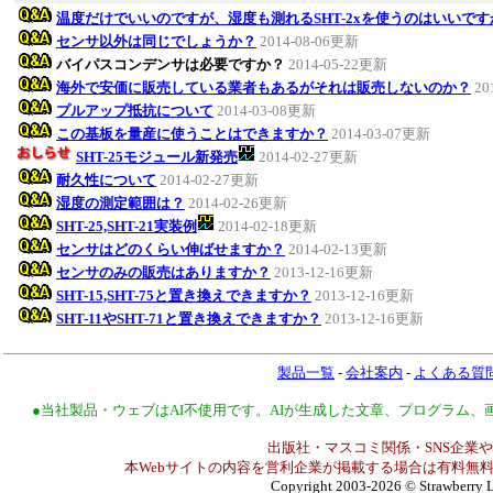
温度だけでいいのですが、湿度も測れるSHT-2xを使うのはいいです
センサ以外は同じでしょうか？
2014-08-06更新
バイパスコンデンサは必要ですか？
2014-05-22更新
海外で安価に販売している業者もあるがそれは販売しないのか？
20
プルアップ抵抗について
2014-03-08更新
この基板を量産に使うことはできますか？
2014-03-07更新
SHT-25モジュール新発売
2014-02-27更新
耐久性について
2014-02-27更新
湿度の測定範囲は？
2014-02-26更新
SHT-25,SHT-21実装例
2014-02-18更新
センサはどのくらい伸ばせますか？
2014-02-13更新
センサのみの販売はありますか？
2013-12-16更新
SHT-15,SHT-75と置き換えできますか？
2013-12-16更新
SHT-11やSHT-71と置き換えできますか？
2013-12-16更新
製品一覧
-
会社案内
-
よくある質
●当社製品・ウェブはAI不使用です。AIが生成した文章、プログラム
出版社・マスコミ関係・SNS企業や
本Webサイトの内容を営利企業が掲載する場合は有料無料
Copyright 2003-2026
© Strawberry L