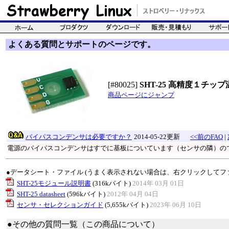
よくある質問とサポートのページです。
[#80025]
SHT-25 高精度１チ
商品ページにジャンプ
バイパスコンデンサは必要ですか？
2014-05-22更新
<<前のFAQ
|
電源のバイパスコンデンサはすでに基板についています（センサの隣）の
●データシート・ファイル (うまく表示されない場合は、右クリックしてフ
SHT-25モジュール説明書
(316kバイト)
2014年 03月 01日
SHT-25 datasheet
(596kバイト)
2012年 04月 04日
センサ・セレクションガイド
(5,655kバイト)
2023年 06月 10日
●その他の質問一覧（この商品について）