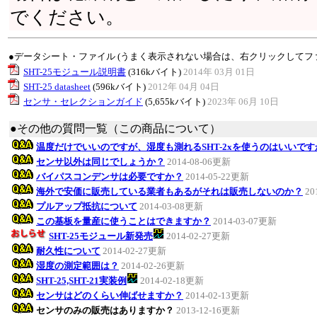
でください。
●データシート・ファイル (うまく表示されない場合は、右クリックしてフ
SHT-25モジュール説明書
(316kバイト)
2014年 03月 01日
SHT-25 datasheet
(596kバイト)
2012年 04月 04日
センサ・セレクションガイド
(5,655kバイト)
2023年 06月 10日
●その他の質問一覧（この商品について）
温度だけでいいのですが、湿度も測れるSHT-2xを使うのはいいです
センサ以外は同じでしょうか？
2014-08-06更新
バイパスコンデンサは必要ですか？
2014-05-22更新
海外で安価に販売している業者もあるがそれは販売しないのか？
20
プルアップ抵抗について
2014-03-08更新
この基板を量産に使うことはできますか？
2014-03-07更新
SHT-25モジュール新発売
2014-02-27更新
耐久性について
2014-02-27更新
湿度の測定範囲は？
2014-02-26更新
SHT-25,SHT-21実装例
2014-02-18更新
センサはどのくらい伸ばせますか？
2014-02-13更新
センサのみの販売はありますか？
2013-12-16更新