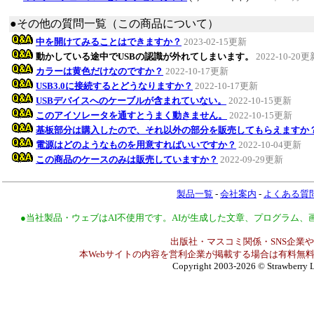
●その他の質問一覧（この商品について）
中を開けてみることはできますか？
2023-02-15更新
動かしている途中でUSBの認識が外れてしまいます。
2022-10-20更
カラーは黄色だけなのですか？
2022-10-17更新
USB3.0に接続するとどうなりますか？
2022-10-17更新
USBデバイスへのケーブルが含まれていない。
2022-10-15更新
このアイソレータを通すとうまく動きません。
2022-10-15更新
基板部分は購入したので、それ以外の部分を販売してもらえますか
電源はどのようなものを用意すればいいですか？
2022-10-04更新
この商品のケースのみは販売していますか？
2022-09-29更新
製品一覧
-
会社案内
-
よくある質
●当社製品・ウェブはAI不使用です。AIが生成した文章、プログラム
出版社・マスコミ関係・SNS企業や
本Webサイトの内容を営利企業が掲載する場合は有料無料
Copyright 2003-2026
© Strawberry L