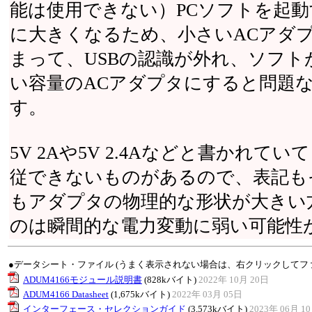
能は使用できない）PCソフトを起
に大きくなるため、小さいACアダ
まって、USBの認識が外れ、ソフト
い容量のACアダプタにすると問題
す。
5V 2Aや5V 2.4Aなどと書かれ
従できないものがあるので、表記も
もアダプタの物理的な形状が大きい
のは瞬間的な電力変動に弱い可能性
●データシート・ファイル (うまく表示されない場合は、右クリックしてフ
ADUM4166モジュール説明書
(828kバイト)
2022年 10月 20日
ADUM4166 Datasheet
(1,675kバイト)
2022年 03月 05日
インターフェース・セレクションガイド
(3,573kバイト)
2023年 06月 1