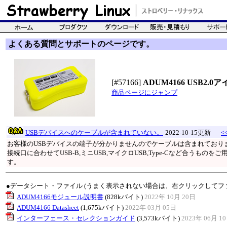
よくある質問とサポートのページです。
[#57166]
ADUM4166 USB
商品ページにジャンプ
USBデバイスへのケーブルが含まれていない。
2022-10-15更新
<
お客様のUSBデバイスの端子が分かりませんのでケーブルは含まれており
接続口に合わせてUSB-B,ミニUSB,マイクロUSB,Type-Cなど合うもの
す。
●データシート・ファイル (うまく表示されない場合は、右クリックしてフ
ADUM4166モジュール説明書
(828kバイト)
2022年 10月 20日
ADUM4166 Datasheet
(1,675kバイト)
2022年 03月 05日
インターフェース・セレクションガイド
(3,573kバイト)
2023年 06月 1