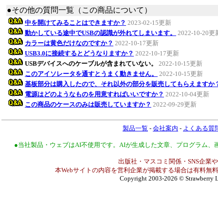
●その他の質問一覧（この商品について）
中を開けてみることはできますか？
2023-02-15更新
動かしている途中でUSBの認識が外れてしまいます。
2022-10-20更
カラーは黄色だけなのですか？
2022-10-17更新
USB3.0に接続するとどうなりますか？
2022-10-17更新
USBデバイスへのケーブルが含まれていない。
2022-10-15更新
このアイソレータを通すとうまく動きません。
2022-10-15更新
基板部分は購入したので、それ以外の部分を販売してもらえますか
電源はどのようなものを用意すればいいですか？
2022-10-04更新
この商品のケースのみは販売していますか？
2022-09-29更新
製品一覧
-
会社案内
-
よくある質
●当社製品・ウェブはAI不使用です。AIが生成した文章、プログラム
出版社・マスコミ関係・SNS企業や
本Webサイトの内容を営利企業が掲載する場合は有料無料
Copyright 2003-2026
© Strawberry L