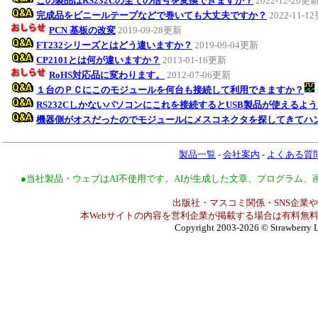
この製品はRS232Cの全ての信号を変換できますか？
2022-12-20更
完成品をビニールテープなどで巻いても大丈夫ですか？
2022-11-1
PCN 基板の改変
2019-09-28更新
FT232シリーズとはどう違いますか？
2019-09-04更新
CP2101とは何が違いますか？
2013-01-16更新
RoHS対応品に変わります。
2012-07-06更新
１台のＰＣにこのモジュールを何台も接続して利用できますか？
RS232Cしかないパソコンにこれを接続するとUSB製品が使えるよ
機器側がオスだったのでモジュールにメスコネクタを探してきてハ
製品一覧
-
会社案内
-
よくある質
●当社製品・ウェブはAI不使用です。AIが生成した文章、プログラム
出版社・マスコミ関係・SNS企業や
本Webサイトの内容を営利企業が掲載する場合は有料無料
Copyright 2003-2026
© Strawberry L