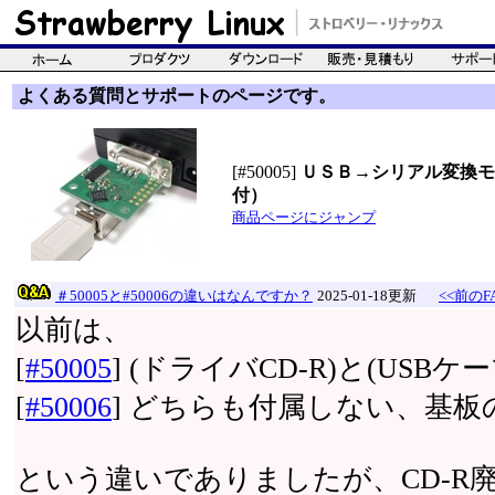
よくある質問とサポートのページです。
[#50005]
ＵＳＢ→シリアル変換モ
付）
商品ページにジャンプ
＃50005と#50006の違いはなんですか？
2025-01-18更新
<<前のF
以前は、
[
#50005
] (ドライバCD-R)と(US
[
#50006
] どちらも付属しない、基板
という違いでありましたが、CD-R