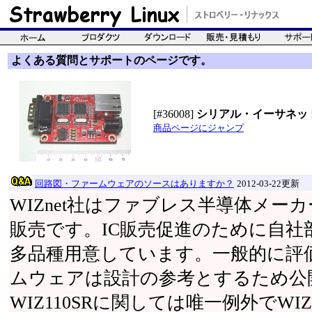
よくある質問とサポートのページです。
[#36008]
シリアル・イーサネット
商品ページにジャンプ
回路図・ファームウェアのソースはありますか？
2012-03-22更新
WIZnet社はファブレス半導体メー
販売です。IC販売促進のために自社
多品種用意しています。一般的に評
ムウェアは設計の参考とするため公
WIZ110SRに関しては唯一例外でWI