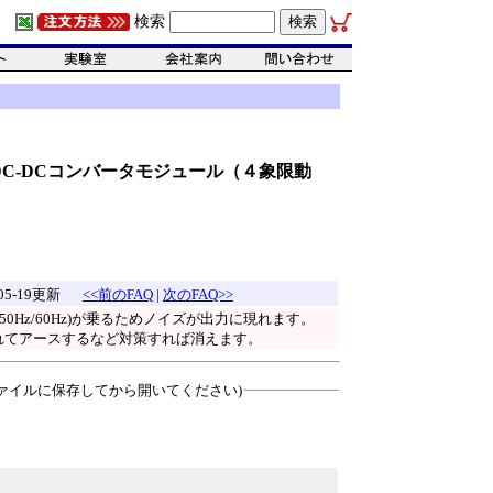
検索
力DC-DCコンバータモジュール（４象限動
-05-19更新
<<前のFAQ
|
次のFAQ>>
Hz/60Hz)が乗るためノイズが出力に現れます。
入れてアースするなど対策すれば消えます。
ァイルに保存してから開いてください)