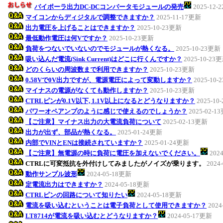
バイポーラ出力DC-DCコンバータモジュールの発売
2025-12-
マイコンからディジタルで調整できますか？
2025-11-17更新
出力電圧を上げることはできますか？
2025-10-23更新
最低動作電圧は何Vですか？
2025-10-23更新
負荷をつないでいないのでモジュールが熱くなる。
2025-10-23更新
吸い込んだ電流(Sink Current)はどこに行くんですか？
2025-10-23
どのくらいの周波数まで利用できますか？
2025-10-23更新
0.58Vで0V出力ですが、電源電圧によって変動しますか？
2025-10
マイナスの電源がなくても動作しますか？
2025-10-23更新
CTRLピンが0.1V以下, 1.1V以上になるとどうなりますか？
2025-10
パワーオペアンプのように感じで使えるのでしょうか？
2025-02-1
【ご注意】マイナス出力の大電流負荷について
2025-02-13更新
出力が出ず、部品が熱くなる。
2025-01-24更新
内部でVINとENは接続されていますか？
2025-01-24更新
【ご注意】無電源の時に負荷に電圧を加えないでください。
202
CTRLに可変抵抗を外付けしてみましたがノイズが乗ります。
2024
動作サンプル波形
2024-05-18更新
定電流出力はできますか？
2024-05-18更新
CTRLピンの回路について知りたい
2024-05-18更新
電流を吸い込むということは電子負荷として使用できますか？
2024
LT8714が電流を吸い込むとどうなりますか？
2024-05-17更新