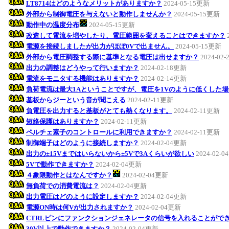
LT8714はどのようなメリットがありますか？
2024-05-15更新
外部から制御電圧を与えないと動作しませんか？
2024-05-15更新
動作中の温度分布
2024-05-15更新
改造して電流を増やしたり、電圧範囲を変えることはできますか？
電源を接続しましたが出力がほぼ0Vで出ません。
2024-05-15更新
外部から電圧調整する際に基準となる電圧は出せますか？
2024-02
出力の調整はどうやって行いますか？
2024-02-18更新
電流をモニタする機能はありますか？
2024-02-14更新
負荷電流は最大1Aということですが、電圧を1Vのように低くした
基板からジーという音が聞こえる
2024-02-11更新
負電圧を出力すると基板がとても熱くなります。
2024-02-11更新
短絡保護はありますか？
2024-02-11更新
ペルチェ素子のコントロールに利用できますか？
2024-02-11更新
制御端子はどのように接続しますか？
2024-02-04更新
出力の±15Vまではいらないから±5Vで3Aくらいが欲しい
2024-02-
5Vで動作できますか？
2024-02-04更新
４象限動作とはなんですか？
2024-02-04更新
無負荷での消費電流は？
2024-02-04更新
出力電圧はどのように設定しますか？
2024-02-04更新
電源ON時は何Vが出力されますか？
2024-02-04更新
CTRLピンにファンクションジェネレータの信号を入れることがで
30V以上で動作できますか？
2024-02-04更新