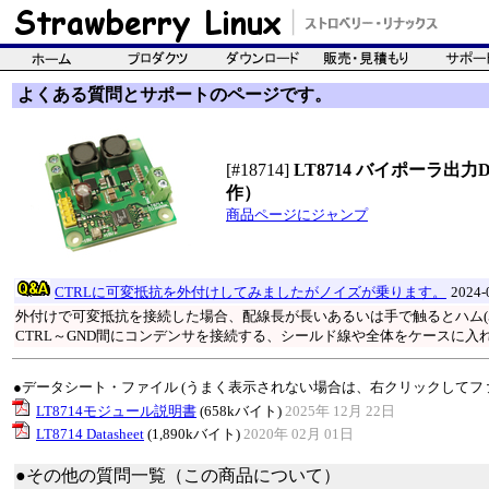
よくある質問とサポートのページです。
[#18714]
LT8714 バイポーラ出
作）
商品ページにジャンプ
CTRLに可変抵抗を外付けしてみましたがノイズが乗ります。
2024
外付けで可変抵抗を接続した場合、配線長が長いあるいは手で触るとハム(50
CTRL～GND間にコンデンサを接続する、シールド線や全体をケースに
●データシート・ファイル (うまく表示されない場合は、右クリックしてフ
LT8714モジュール説明書
(658kバイト)
2025年 12月 22日
LT8714 Datasheet
(1,890kバイト)
2020年 02月 01日
●その他の質問一覧（この商品について）