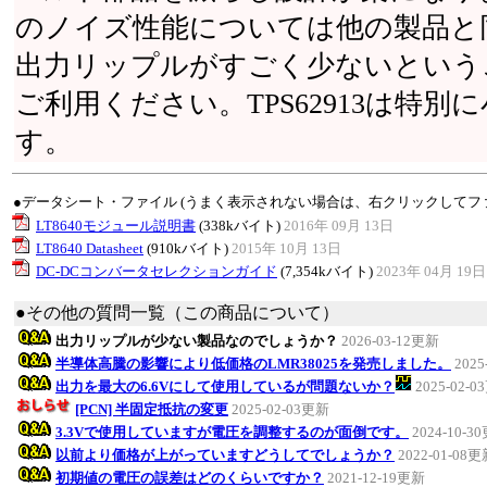
のノイズ性能については他の製品と
出力リップルがすごく少ないという
ご利用ください。TPS62913は特
す。
●データシート・ファイル (うまく表示されない場合は、右クリックしてフ
LT8640モジュール説明書
(338kバイト)
2016年 09月 13日
LT8640 Datasheet
(910kバイト)
2015年 10月 13日
DC-DCコンバータセレクションガイド
(7,354kバイト)
2023年 04月 19日
●その他の質問一覧（この商品について）
出力リップルが少ない製品なのでしょうか？
2026-03-12更新
半導体高騰の影響により低価格のLMR38025を発売しました。
2025
出力を最大の6.6Vにして使用しているが問題ないか？
2025-02-
[PCN] 半固定抵抗の変更
2025-02-03更新
3.3Vで使用していますが電圧を調整するのが面倒です。
2024-10-3
以前より価格が上がっていますどうしてでしょうか？
2022-01-08
初期値の電圧の誤差はどのくらいですか？
2021-12-19更新