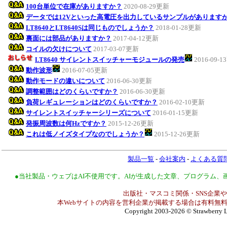
100台単位で在庫がありますか？
2020-08-29更新
データでは12Vといった高電圧を出力しているサンプルがあります
LT8640とLT8640Sは同じものでしょうか？
2018-01-28更新
裏面には部品がありますか？
2017-04-12更新
コイルの欠けについて
2017-03-07更新
LT8640 サイレントスイッチャーモジュールの発売
2016-09-
動作波形
2016-07-05更新
動作モードの違いについて
2016-06-30更新
調整範囲はどのくらいですか？
2016-06-30更新
負荷レギュレーションはどのくらいですか？
2016-02-10更新
サイレントスイッチャーシリーズについて
2016-01-15更新
発振周波数は何Hzですか？
2015-12-26更新
これは低ノイズタイプなのでしょうか？
2015-12-26更新
製品一覧
-
会社案内
-
よくある質
●当社製品・ウェブはAI不使用です。AIが生成した文章、プログラム
出版社・マスコミ関係・SNS企業や
本Webサイトの内容を営利企業が掲載する場合は有料無料
Copyright 2003-2026
© Strawberry L