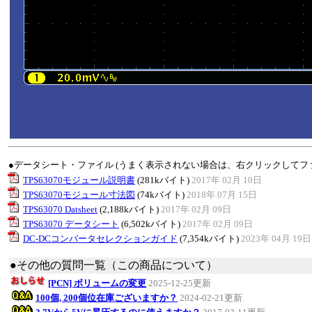
●データシート・ファイル (うまく表示されない場合は、右クリックしてフ
TPS63070モジュール説明書
(281kバイト)
2017年 02月 10日
TPS63070モジュール寸法図
(74kバイト)
2018年 07月 15日
TPS63070 Datsheet
(2,188kバイト)
2017年 02月 09日
TPS63070 データシート
(6,502kバイト)
2017年 02月 09日
DC-DCコンバータセレクションガイド
(7,354kバイト)
2023年 04月 19日
●その他の質問一覧（この商品について）
[PCN] ボリュームの変更
2025-12-25更新
100個, 200個位在庫ございますか？
2024-02-21更新