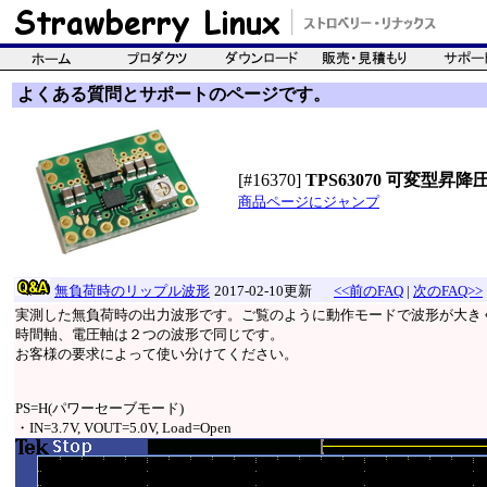
よくある質問とサポートのページです。
[#16370]
TPS63070 可変型昇降
商品ページにジャンプ
無負荷時のリップル波形
2017-02-10更新
<<前のFAQ
|
次のFAQ>>
実測した無負荷時の出力波形です。ご覧のように動作モードで波形が大き
時間軸、電圧軸は２つの波形で同じです。
お客様の要求によって使い分けてください。
PS=H(パワーセーブモード)
・IN=3.7V, VOUT=5.0V, Load=Open