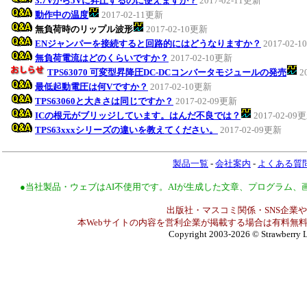
3.7Vから5Vに昇圧するのに使えますか？
2017-02-11更新
動作中の温度
2017-02-11更新
無負荷時のリップル波形
2017-02-10更新
ENジャンパーを接続すると回路的にはどうなりますか？
2017-02-
無負荷電流はどのくらいですか？
2017-02-10更新
TPS63070 可変型昇降圧DC-DCコンバータモジュールの発売
2
最低起動電圧は何Vですか？
2017-02-10更新
TPS63060と大きさは同じですか？
2017-02-09更新
ICの根元がブリッジしています。はんだ不良では？
2017-02-09
TPS63xxxシリーズの違いを教えてください。
2017-02-09更新
製品一覧
-
会社案内
-
よくある質
●当社製品・ウェブはAI不使用です。AIが生成した文章、プログラム
出版社・マスコミ関係・SNS企業や
本Webサイトの内容を営利企業が掲載する場合は有料無料
Copyright 2003-2026
© Strawberry L