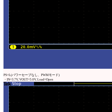
PS=L(パワーセーブなし、PWMモード)
・IN=3.7V, VOUT=5.0V, Load=Open