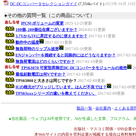
DC-DCコンバータセレクションガイド
(7,354kバイト)
2023年 04月 19日
●その他の質問一覧（この商品について）
[PCN] ボリュームの変更
2025-12-25更新
100個, 200個位在庫ございますか？
2024-02-21更新
3.7Vから5Vに昇圧するのに使えますか？
2017-02-11更新
動作中の温度
2017-02-11更新
無負荷時のリップル波形
2017-02-10更新
ENジャンパーを接続すると回路的にはどうなりますか？
2017-02-
無負荷電流はどのくらいですか？
2017-02-10更新
TPS63070 可変型昇降圧DC-DCコンバータモジュールの発売
2
最低起動電圧は何Vですか？
2017-02-10更新
TPS63060と大きさは同じですか？
2017-02-09更新
ICの根元がブリッジしています。はんだ不良では？
2017-02-09
TPS63xxxシリーズの違いを教えてください。
2017-02-09更新
製品一覧
-
会社案内
-
よくある質
●当社製品・ウェブはAI不使用です。AIが生成した文章、プログラム
出版社・マスコミ関係・SNS企業や
本Webサイトの内容を営利企業が掲載する場合は有料無料