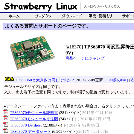
よくある質問とサポートのページです。
[#16370]
TPS63070 可変型昇
9V)
商品ページにジャンプ
TPS63060と大きさは同じですか？
2017-02-09更新
<<前のFAQ
|
次
モジュールのサイズは同じです。
入力、出力端子の位置も同じですが、制御端子の配置は変わっています。
●データシート・ファイル (うまく表示されない場合は、右クリックしてフ
TPS63070モジュール説明書
(281kバイト)
2017年 02月 10日
TPS63070モジュール寸法図
(74kバイト)
2018年 07月 15日
TPS63070 Datsheet
(2,188kバイト)
2017年 02月 09日
TPS63070 データシート
(6,502kバイト)
2017年 02月 09日