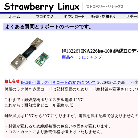
よくある質問とサポートのページです。
[#13226]
INA226iso-100 絶縁
商品ページにジャンプ
[PCN] 付属ラグ付きコードの変更について
2026-03-21更新
<<
付属のラグ付き赤黒コードは部材高騰のためリード線材質を変更させてい
これまで：難燃架橋ポリエステル電線 125℃
これから：耐熱塩化ビニール電線 80℃
耐熱温度は125℃から80℃になりますが、電流を流す配線ではありません
・材質が変わるため絶縁被覆の色合いや固さが変わります。
・コストカットにより販売価格は値上げいたしません。