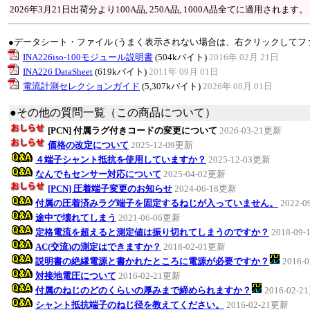
2026年3月21日出荷分より100A品, 250A品, 1000A品全てに適用されます。
●データシート・ファイル (うまく表示されない場合は、右クリックしてフ
INA226iso-100モジュール説明書
(504kバイト)
2016年 02月 21日
INA226 DataSheet
(619kバイト)
2011年 09月 01日
電流計測セレクションガイド
(5,307kバイト)
2026年 08月 01日
●その他の質問一覧（この商品について）
[PCN] 付属ラグ付きコードの変更について
2026-03-21更新
価格の改定について
2025-12-09更新
４端子シャント抵抗を使用していますか？
2025-12-03更新
なんでもセンサー対応について
2025-04-02更新
[PCN] 圧着端子変更のお知らせ
2024-06-18更新
付属の圧着済みラグ端子を固定するねじが入っていません。
2022-
途中で壊れてしまう
2021-06-06更新
定格電流を超えると測定値は振り切れてしまうのですか？
2018-09
AC(交流)の測定はできますか？
2018-02-01更新
説明書の絶縁電源と書かれたところに電源が必要ですか？
2016-
対接地電圧について
2016-02-21更新
付属のねじのどのくらいの厚みまで締められますか？
2016-02-
シャント抵抗端子のねじ径を教えてください。
2016-02-21更新