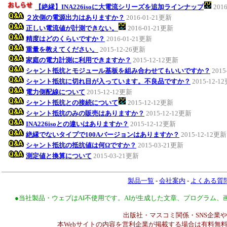
【絶縁】INA226isoに大電流シリーズを追加ラインナップ
201
２次側の電源出力はありますか？
2016-01-21更新
正しい電流値が計測できない。
2016-01-21更新
精度はどのくらいですか？
2016-01-21更新
重量を教えてください。
2015-12-26更新
家庭の電力計測に利用できますか？
2015-12-12更新
シャント抵抗とモジュール基板を組み合わせてもいいですか？
2015
シャント抵抗に切れ目が入っています。不良品ですか？
2015-12-1
電力側配線について
2015-12-12更新
シャント抵抗との接続について
2015-12-12更新
シャント抵抗のみの販売はありますか？
2015-12-12更新
INA226isoとの違いはありますか？
2015-12-12更新
絶縁でないタイプで100Aバージョンはありますか？
2015-12-12更新
シャント抵抗の抵抗値は何Ωですか？
2015-03-21更新
測定値と換算について
2015-03-21更新
製品一覧
-
会社案内
-
よくある質
●当社製品・ウェブはAI不使用です。AIが生成した文章、プログラム
出版社・マスコミ関係・SNS企業や
本Webサイトの内容を営利企業が掲載する場合は有料無料