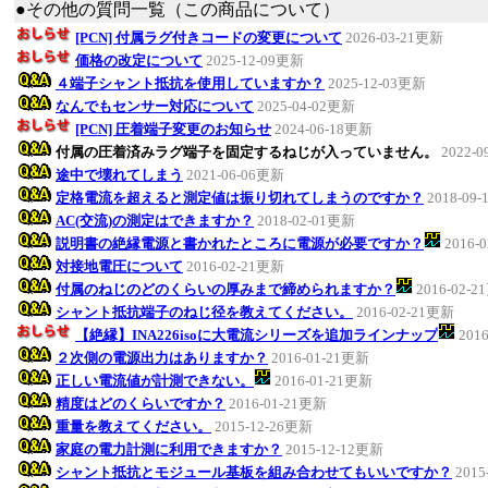
●その他の質問一覧（この商品について）
[PCN] 付属ラグ付きコードの変更について
2026-03-21更新
価格の改定について
2025-12-09更新
４端子シャント抵抗を使用していますか？
2025-12-03更新
なんでもセンサー対応について
2025-04-02更新
[PCN] 圧着端子変更のお知らせ
2024-06-18更新
付属の圧着済みラグ端子を固定するねじが入っていません。
2022-
途中で壊れてしまう
2021-06-06更新
定格電流を超えると測定値は振り切れてしまうのですか？
2018-09
AC(交流)の測定はできますか？
2018-02-01更新
説明書の絶縁電源と書かれたところに電源が必要ですか？
2016-
対接地電圧について
2016-02-21更新
付属のねじのどのくらいの厚みまで締められますか？
2016-02-
シャント抵抗端子のねじ径を教えてください。
2016-02-21更新
【絶縁】INA226isoに大電流シリーズを追加ラインナップ
201
２次側の電源出力はありますか？
2016-01-21更新
正しい電流値が計測できない。
2016-01-21更新
精度はどのくらいですか？
2016-01-21更新
重量を教えてください。
2015-12-26更新
家庭の電力計測に利用できますか？
2015-12-12更新
シャント抵抗とモジュール基板を組み合わせてもいいですか？
2015