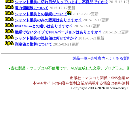
シャント抵抗に切れ目が入っています。不良品ですか？
2015-12-1
電力側配線について
2015-12-12更新
シャント抵抗との接続について
2015-12-12更新
シャント抵抗のみの販売はありますか？
2015-12-12更新
INA226isoとの違いはありますか？
2015-12-12更新
絶縁でないタイプで100Aバージョンはありますか？
2015-12-12更新
シャント抵抗の抵抗値は何Ωですか？
2015-03-21更新
測定値と換算について
2015-03-21更新
製品一覧
-
会社案内
-
よくある質
●当社製品・ウェブはAI不使用です。AIが生成した文章、プログラム
出版社・マスコミ関係・SNS企業や
本Webサイトの内容を営利企業が掲載する場合は有料無料
Copyright 2003-2026
© Strawberry L