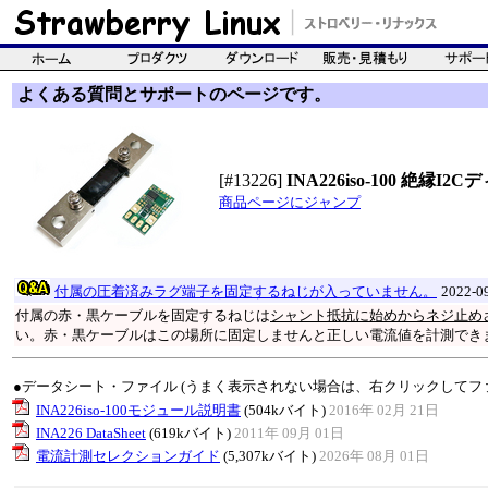
よくある質問とサポートのページです。
[#13226]
INA226iso-100 絶縁
商品ページにジャンプ
付属の圧着済みラグ端子を固定するねじが入っていません。
2022-
付属の赤・黒ケーブルを固定するねじは
シャント抵抗に始めからネジ止め
い。赤・黒ケーブルはこの場所に固定しませんと正しい電流値を計測でき
●データシート・ファイル (うまく表示されない場合は、右クリックしてフ
INA226iso-100モジュール説明書
(504kバイト)
2016年 02月 21日
INA226 DataSheet
(619kバイト)
2011年 09月 01日
電流計測セレクションガイド
(5,307kバイト)
2026年 08月 01日