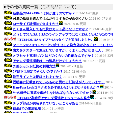
●その他の質問一覧（この商品について）
新製品のMAX49925は何が違うのですか？
2024-11-27更新
付属の抵抗を選んではんだ付けするのが面倒くさい
2024-09-07更新
ローサイド計測はできますか？
2024-09-07更新
たくさん購入しても抵抗はカット品になりますか？
2023-08-16更新
どうして50A, 5A, 0.5Aのラインアップではなく25A, 5A, 0.5Aなの
LTC6102に5Aタイプと0.5Aタイプを追加しました。
2019-04
マイコンのADコンバータで読ませると測定値が小さくなってしまい
出力をテスターで測定していますが、うまく出力が出ません。
2019
オフセット電圧3μVとはどのくらいの性能なんですか？
2016-03-2
アナログ電流測定はこの製品だけでしょうか？
2016-02-18更新
外部シャント抵抗の利用方法
2016-01-31更新
5V以下は測定できないのですか？
2015-02-08更新
測定ラインとは絶縁されますか？
2014-11-01更新
説明書に記載されているものと異なる抵抗値が入っています。
2014
Han-Fast Lockコネクタを必ず使わなければなりませんか？
2014
V+の端子に電源を供給しなければならないのですか？
2014-04-
LTC6102高精度アナログ電流計モジュールを発売
2014-04-3
チップ部品が実装されていないところがある
2014-04-28更新
DMMでの電流観測
2014-04-14更新