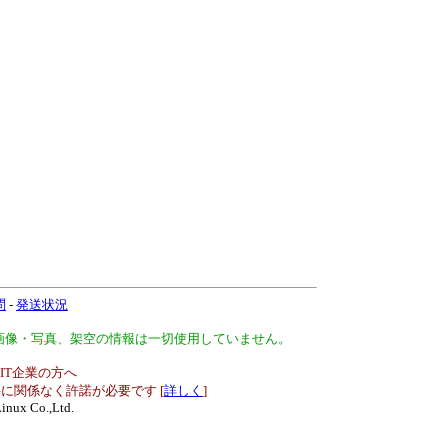
問
-
発送状況
、画像・写真、架空の情報は一切使用していません。
IT企業の方へ
に関係なく許諾が必要です [
詳しく
]
inux Co.,Ltd.