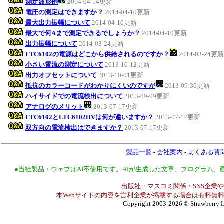
測定波形例
2014-04-14更新
電圧の測定はできますか？
2014-04-10更新
最大出力振幅について
2014-04-10更新
最大で何Aまで測定できるでしょうか？
2014-04-10更新
出力振幅について
2014-03-24更新
LTC6102の電源はどこから供給されるのですか？
2014-03-24更新
小さい電流の測定について
2013-10-12更新
出力オフセットについて
2013-10-01更新
抵抗のカラーコードがわかりにくいのですが
2013-09-30更新
ハイサイドでの電流検出について
2013-09-09更新
アナログのメリット
2013-07-17更新
LTC6102とLTC6102HVは何が違いますか？
2013-07-17更新
双方向の電流検出はできますか？
2013-07-17更新
製品一覧
-
会社案内
-
よくある質
●当社製品・ウェブはAI不使用です。AIが生成した文章、プログラム
出版社・マスコミ関係・SNS企業や
本Webサイトの内容を営利企業が掲載する場合は有料無料
Copyright 2003-2026
© Strawberry L