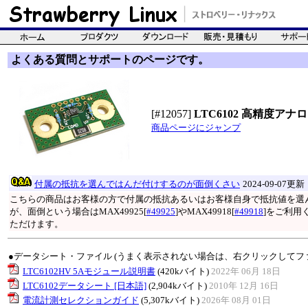
よくある質問とサポートのページです。
[#12057]
LTC6102 高精度ア
商品ページにジャンプ
付属の抵抗を選んではんだ付けするのが面倒くさい
2024-09-07更新
こちらの商品はお客様の方で付属の抵抗あるいはお客様自身で抵抗値を選
が、面倒という場合はMAX49925[
#49925
]やMAX49918[
#49918
]をご利用
ただけます。
●データシート・ファイル (うまく表示されない場合は、右クリックしてフ
LTC6102HV 5Aモジュール説明書
(420kバイト)
2022年 06月 18日
LTC6102データシート [日本語]
(2,904kバイト)
2010年 12月 16日
電流計測セレクションガイド
(5,307kバイト)
2026年 08月 01日