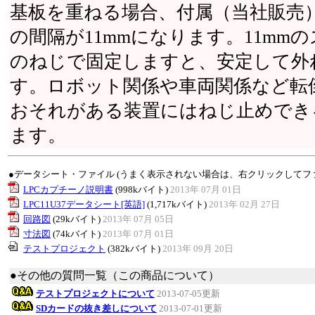
基板を重ねる場合、付属（当社販売
の間隔が11mmになります。11mm
のねじで固定しますと、安定して外
す。ロボット関係や車両関係など転
おそれがある装置にはねじ止めでき
ます。
●データシート・ファイル (うまく表示されない場合は、右クリックしてフ
LPCカプチーノ説明書
(998kバイト)
2013年 07月 01日
LPC11U37データシート[英語]
(1,717kバイト)
2013年 02月 27日
回路図
(29kバイト)
2013年 07月 05日
寸法図
(74kバイト)
2013年 07月 01日
テストプロジェクト
(382kバイト)
2013年 09月 20日
●その他の質問一覧（この商品について）
テストプロジェクトについて
2013-07-05更新
SDカードの抜き差しについて
2013-07-01更新