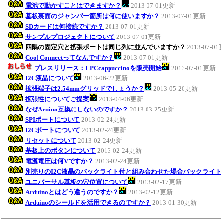
電池で動かすことはできますか？
2013-07-01更新
基板裏面のジャンパー箇所は何に使いますか？
2013-07-01更新
SDカードは何接続ですか？
2013-07-01更新
サンプルプロジェクトについて
2013-07-01更新
四隅の固定穴と拡張ポートは同じ列に並んでいますか？
2013-07-0
Cool Connectってなんですか？
2013-07-01更新
プレスリリース：LPCcappuccinoを販売開始
2013-07-01更新
I2C液晶について
2013-06-22更新
拡張端子は2.54mmグリッドでしょうか？
2013-05-20更新
拡張性についてご提案
2013-04-06更新
なぜAruino互換にしないのですか？
2013-03-25更新
SPIポートについて
2013-02-24更新
I2Cポートについて
2013-02-24更新
リセットについて
2013-02-24更新
基板上のボタンについて
2013-02-24更新
電源電圧は何Vですか？
2013-02-24更新
別売りのI2C液晶のバックライト付と組み合わせた場合バックライ
ユニバーサル基板の穴位置について
2013-02-17更新
Arduinoとはどう違うのですか？
2013-02-12更新
Arduinoのシールドを活用できるのですか？
2013-01-30更新