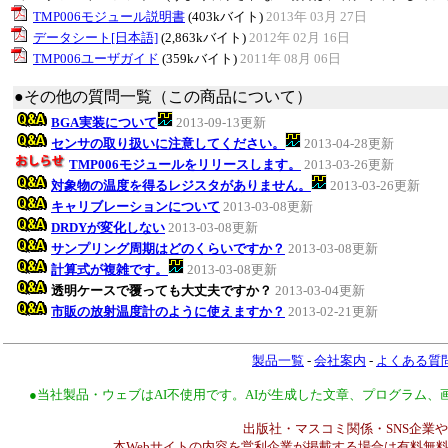
TMP006モジュール説明書
(403kバイト)
2013年 03月 27日
データシート[日本語]
(2,863kバイト)
2012年 02月 16日
TMP006ユーザガイド
(359kバイト)
2011年 08月 06日
●その他の質問一覧（この商品について）
BGA実装について
2013-09-13更新
センサの取り扱いに注意してください。
2013-04-28更新
TMP006モジュールをリリースします。
2013-03-26更新
対象物の温度を得るレジスタがありません。
2013-03-26更新
キャリブレーションについて
2013-03-08更新
DRDYが変化しない
2013-03-08更新
サンプリング周期はどのくらいですか？
2013-03-08更新
計算式が複雑です。
2013-03-08更新
透明ケースで覆っても大丈夫ですか？
2013-03-04更新
市販の放射温度計のように使えますか？
2013-02-21更新
製品一覧
-
会社案内
-
よくある質
●当社製品・ウェブはAI不使用です。AIが生成した文章、プログラム
出版社・マスコミ関係・SNS企業や
本Webサイトの内容を営利企業が掲載する場合は有料無料