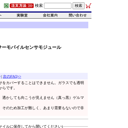
検索
外線サーモパイルセンサモジュール
Q
|
次のFAQ>>
サをカバーすることはできません。ガラスでも透明
からです。
。透かしても向こうが見えません（真っ黒）ゲルマ
。そのため加工が難しく、あまり需要もないので非
ァイルに保存してから開いてください)