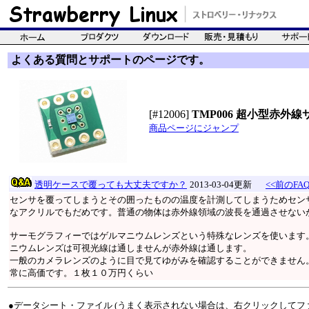
よくある質問とサポートのページです。
[#12006]
TMP006 超小型赤
商品ページにジャンプ
透明ケースで覆っても大丈夫ですか？
2013-03-04更新
<<前のFA
センサを覆ってしまうとその囲ったものの温度を計測してしまうためセン
なアクリルでもだめです。普通の物体は赤外線領域の波長を通過させない
サーモグラフィーではゲルマニウムレンズという特殊なレンズを使います
ニウムレンズは可視光線は通しませんが赤外線は通します。
一般のカメラレンズのように目で見てゆがみを確認することができません
常に高価です。１枚１０万円くらい
●データシート・ファイル (うまく表示されない場合は、右クリックしてフ