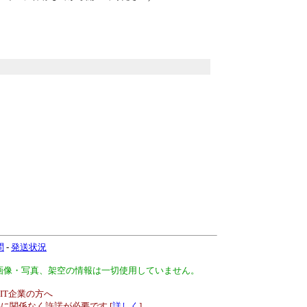
問
-
発送状況
、画像・写真、架空の情報は一切使用していません。
IT企業の方へ
に関係なく許諾が必要です [
詳しく
]