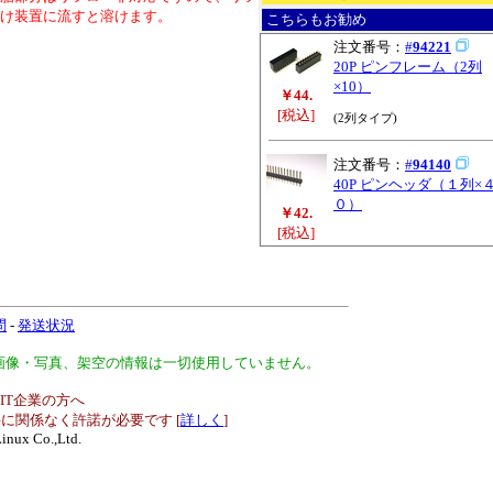
け装置に流すと溶けます。
こちらもお勧め
注文番号：
#
94221
20P ピンフレーム（2列
×10）
￥44.
[税込]
(2列タイプ)
注文番号：
#
94140
40P ピンヘッダ（１列×
０）
￥42.
[税込]
問
-
発送状況
、画像・写真、架空の情報は一切使用していません。
IT企業の方へ
に関係なく許諾が必要です [
詳しく
]
inux Co.,Ltd.