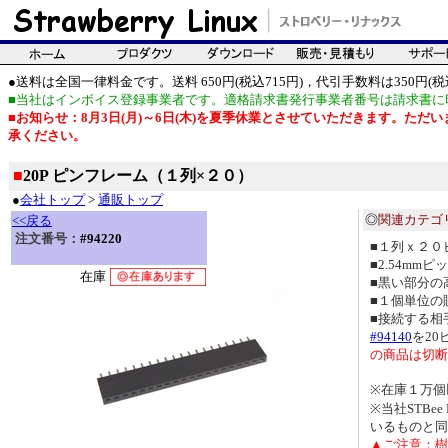
●送料は全国一律料金です。送料 650円(税込715円)，代引手数料は350円(税込
■当社はインボイス登録事業者です。適格請求書発行事業者番号は請求書に
■お知らせ：8月3日(月)～6日(木)を夏季休業とさせていただきます。た
承ください。
■
20P ピンフレーム（１列×２０）
●
会社トップ
>
通販トップ
◎
関連カテゴ
<<戻る
注文番号：
#94220
■１列ｘ２０
■2.54mmピ
在庫
■黒い部分の
■１個単位の
■接続する相
#94140
を2
の商品は切断
※在庫１万個
※当社STBee
いるものと同
▲ご注意：樹