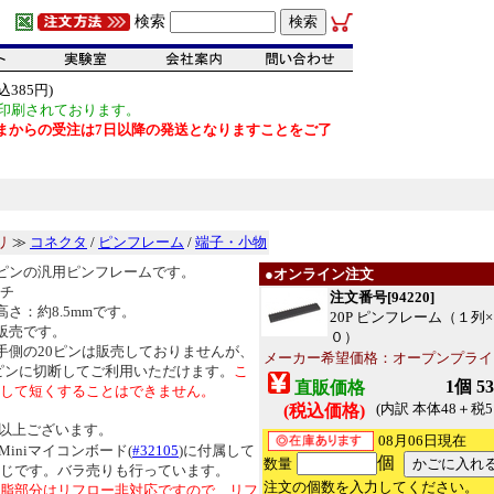
検索
385円)
印刷されております。
だいまからの受注は7日以降の発送となりますことをご了
リ
≫
コネクタ
/
ピンフレーム
/
端子・小物
ピンの汎用ピンフレームです。
●オンライン注文
ッチ
注文番号[94220]
高さ：約8.5mmです。
20P ピンフレーム（１列
販売です。
０）
手側の20ピンは販売しておりませんが、
メーカー希望価格：オープンプライ
0ピンに切断してご利用いただけます。
こ
1個 5
直販価格
して短くすることはできません。
(内訳 本体48＋税5
(税込価格)
以上ございます。
08月06日現在
 Miniマイコンボード(
#32105
)に付属して
個
数量
じです。バラ売りも行っています。
注文の個数を入力してください。
脂部分はリフロー非対応ですので、リフ