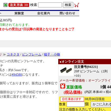
検索
385円)
印刷されております。
だいまからの受注は7日以降の発送となりますことをご了
リ
≫
コネクタ
/
ピンフレーム
/
端子・小物
＝20ピンの汎用ピンフレームです。
●オンライン注文
ッチ
注文番号[94221]
高さ：約8.5mmです。
20P ピンフレーム（2列
スピンは
#94580
になります。
×10）
メーカー希望価格：オープンプライ
個写っておりますが、販売は１個単位で
1個 4
直販価格
(内訳 本体40＋税4
脂部分はリフロー非対応ですので、リフ
(税込価格)
け装置に流すと溶けます。
08月06日現在
個
数量
注文の個数を入力してください。