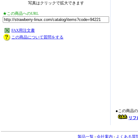
写真はクリックで拡大できます
★この商品へのURL
FAX用注文書
この商品について質問をする
●この商品
リフ
製品一覧
-
会社案内
-
よくある質