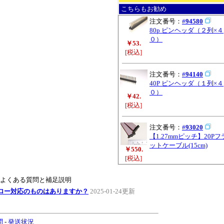
こちらもお勧め
注文番号：
#
94580
80p ピンヘッダ（２列×４
０）
￥53.
[税込]
注文番号：
#
94140
40P ピンヘッダ（１列×４
０）
￥42.
[税込]
注文番号：
#
93020
【1.27mmピッチ】20Pフ
ットケーブル(15cm)
￥550.
[税込]
のよくある質問と補足説明
ロー対応のものはありますか？
2025-01-24更新
問
-
発送状況