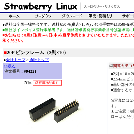
●送料は全国一律料金です。送料 650円(税込715円)，代引手数料は350円(税込
■当社はインボイス登録事業者です。適格請求書発行事業者番号は請求書に
■お知らせ：8月3日(月)～6日(木)を夏季休業とさせていただきます。た
承ください。
■
20P ピンフレーム（2列×10）
●
会社トップ
>
通販トップ
◎
関連カテゴ
<<戻る
注文番号：
#94221
■2列ｘ10
■2.54mmピ
在庫
■黒い部分の
■適合するオ
※写真には２
す。
▲ご注意：樹
ローはんだ付