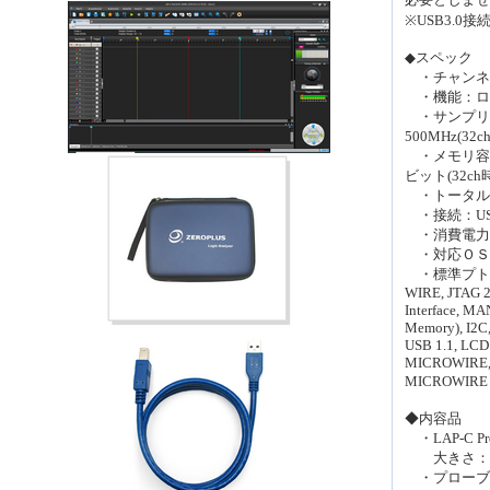
※USB3.0
◆スペック
・チャンネル
・機能：ロ
・サンプリング周
500MHz(32c
・メモリ容量：1
ビット(32ch
・トータル
・接続：USB 3
・消費電力：US
・対応ＯＳ：Win
・標準プトロコル
WIRE, JTAG 2
Interface, M
Memory), I2C
USB 1.1, LC
MICROWIRE,
MICROWIRE 
◆内容品
・LAP-C P
大きさ：約12
・プローブ