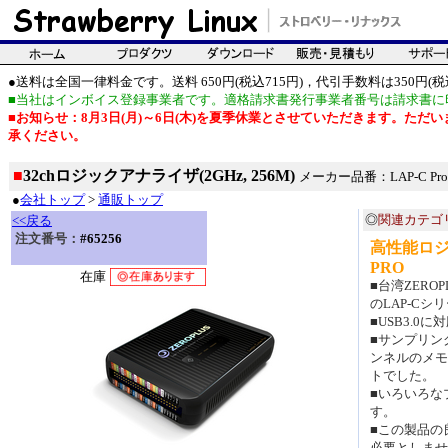
●送料は全国一律料金です。送料 650円(税込715円)，代引手数料は350円(税込
■当社はインボイス登録事業者です。適格請求書発行事業者番号は請求書に
■お知らせ：8月3日(月)～6日(木)を夏季休業とさせていただきます。た
承ください。
■
32chロジックアナライザ(2GHz, 256M)
メーカー品番：LAP-C Pro(
●
会社トップ
>
通販トップ
◎
関連カテゴ
<<戻る
注文番号：
#65256
高性能ロジ
PRO
在庫
■台湾ZER
のLAP-C
■USB3.
■サンプリング
ンネルのメモ
トでした。
■いろいろな
す。
■この製品の
必要としませ