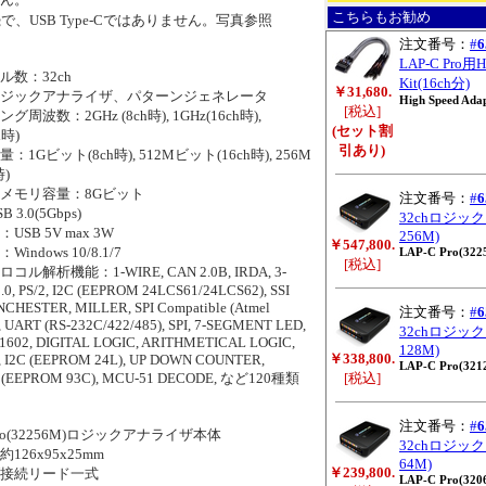
こちらもお勧め
接続で、USB Type-Cではありません。写真参照
注文番号：
#
6
LAP-C Pro用Hi
数：32ch
Kit(16ch分)
￥31,680.
ジックアナライザ、パターンジェネレータ
High Speed Adap
[税込]
波数：2GHz (8ch時), 1GHz(16ch時),
(セット割
h時)
引あり)
Gビット(8ch時), 512Mビット(16ch時), 256M
時)
メモリ容量：8Gビット
注文番号：
#
6
.0(5Gbps)
32chロジック
B 5V max 3W
256M)
￥547,800.
dows 10/8.1/7
LAP-C Pro(322
[税込]
解析機能：1-WIRE, CAN 2.0B, IRDA, 3-
.0, PS/2, I2C (EEPROM 24LCS61/24LCS62), SSI
ANCHESTER, MILLER, SPI Compatible (Atmel
注文番号：
#
6
, UART (RS-232C/422/485), SPI, 7-SEGMENT LED,
32chロジック
D1602, DIGITAL LOGIC, ARITHMETICAL LOGIC,
128M)
￥338,800.
 I2C (EEPROM 24L), UP DOWN COUNTER,
LAP-C Pro(321
(EEPROM 93C), MCU-51 DECODE, など120種類
[税込]
注文番号：
#
6
ro(32256M)ロジックアナライザ本体
32chロジック
6x95x25mm
64M)
￥239,800.
接続リード一式
LAP-C Pro(320