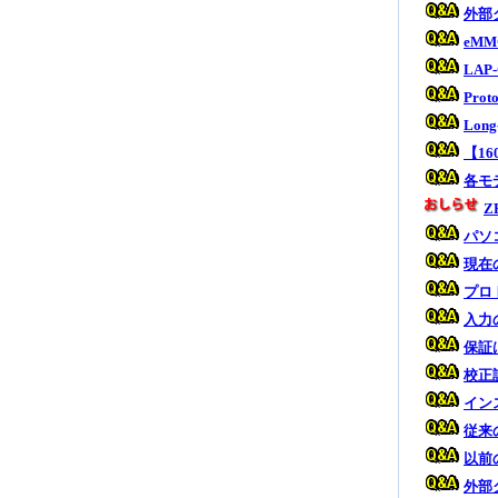
外部
eM
LA
Pro
Lon
【1
各モ
Z
パソ
現在
プロ
入力
保証
校正
イン
従来
以前
外部