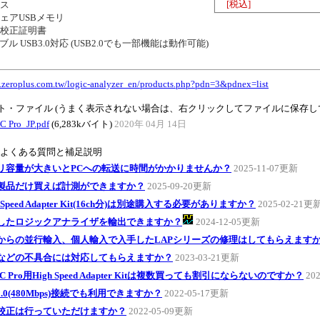
[税込]
ス
アUSBメモリ
校正証明書
ル USB3.0対応 (USB2.0でも一部機能は動作可能)
.zeroplus.com.tw/logic-analyzer_en/products.php?pdn=3&pdnex=list
ト・ファイル (うまく表示されない場合は、右クリックしてファイルに保存し
 Pro_JP.pdf
(6,283kバイト)
2020年 04月 14日
のよくある質問と補足説明
リ容量が大きいとPCへの転送に時間がかかりませんか？
2025-11-07更新
製品だけ買えば計測ができますか？
2025-09-20更新
h Speed Adapter Kit(16ch分)は別途購入する必要がありますか？
2025-02-21更
したロジックアナライザを輸出できますか？
2024-12-05更新
からの並行輸入、個人輸入で入手したLAPシリーズの修理はしてもらえます
などの不具合には対応してもらえますか？
2023-03-21更新
-C Pro用High Speed Adapter Kitは複数買っても割引にならないのですか？
20
2.0(480Mbps)接続でも利用できますか？
2022-05-17更新
校正は行っていただけますか？
2022-05-09更新