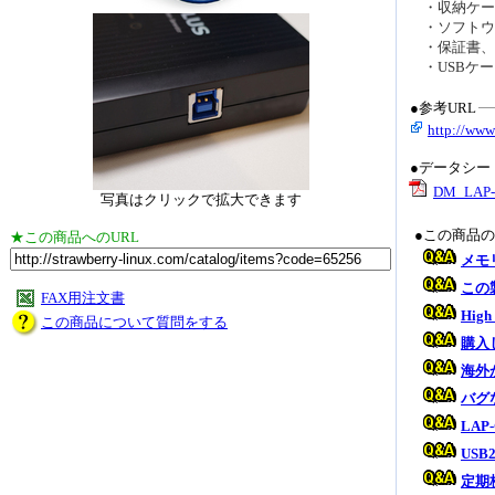
・収納ケー
・ソフトウェ
・保証書、
・USBケーブ
●参考URL
http://www
●データシー
DM_LAP-C
写真はクリックで拡大できます
●この商品
★この商品へのURL
メモ
この
FAX用注文書
Hig
この商品について質問をする
購入
海外
バグ
LAP
USB
定期