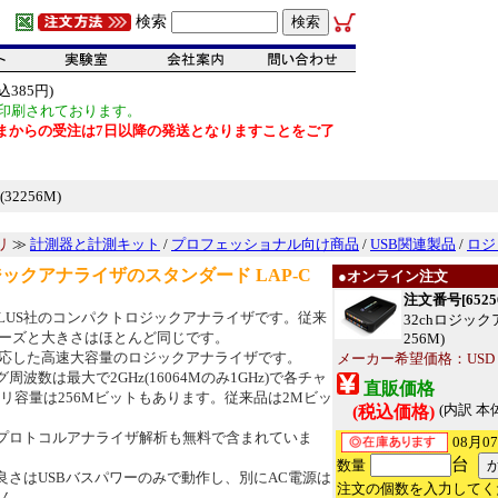
検索
385円)
印刷されております。
だいまからの受注は7日以降の発送となりますことをご了
32256M)
リ
≫
計測器と計測キット
/
プロフェッショナル向け商品
/
USB関連製品
/
ロジ
ックアナライザのスタンダード LAP-C
●オンライン注文
注文番号[6525
OPLUS社のコンパクトロジックアナライザです。従来
32chロジック
シリーズと大きさはほとんど同じです。
256M)
0に対応した高速大容量のロジックアナライザです。
メーカー希望価格：USD $3
周波数は最大で2GHz(16064Mのみ1GHz)で各チャ
直販価格
リ容量は256Mビットもあります。従来品は2Mビッ
(内訳 本体
(税込価格)
プロトコルアナライザ解析も無料で含まれていま
08月0
台
数量
良さはUSBバスパワーのみで動作し、別にAC電源は
注文の個数を入力してく
ん。