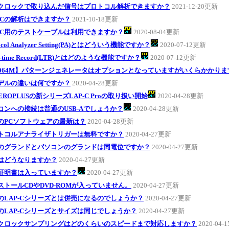
クロックで取り込んだ信号はプロトコル解析できますか？
2021-12-20更新
MCの解析はできますか？
2021-10-18更新
P-C用のテストケーブルは利用できますか？
2020-08-04更新
tocol Analyzer Setting(PA)とはどういう機能ですか？
2020-07-12更新
g-time Record(LTR)とはどのような機能ですか？
2020-07-12更新
6064M】パターンジェネレータはオプションとなっていますがいくらかかりま
デルの違いは何ですか？
2020-04-28更新
EROPLUSの新シリーズLAP-C Proの取り扱い開始
2020-04-28更新
コンへの接続は普通のUSB-Aでしょうか？
2020-04-28更新
のPCソフトウェアの最新は？
2020-04-28更新
トコルアナライザトリガーは無料ですか？
2020-04-27更新
のグランドとパソコンのグランドは同電位ですか？
2020-04-27更新
はどうなりますか？
2020-04-27更新
証明書は入っていますか？
2020-04-27更新
ストールCDやDVD-ROMが入っていません。
2020-04-27更新
のLAP-Cシリーズとは併売になるのでしょうか？
2020-04-27更新
のLAP-Cシリーズとサイズは同じでしょうか？
2020-04-27更新
クロックサンプリングはどのくらいのスピードまで対応しますか？
2020-04-