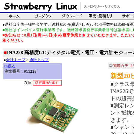
●送料は全国一律料金です。送料 650円(税込715円)，代引手数料は350円(税込
■当社はインボイス登録事業者です。適格請求書発行事業者番号は請求書に
■お知らせ：8月3日(月)～6日(木)を夏季休業とさせていただきます。た
承ください。
■
INA228 高精度I2Cディジタル電流・電圧・電力計モジュール
●
会社トップ
>
通販トップ
◎
関連カテゴ
<<戻る
注文番号：
#11228
新型2
在庫
■クラス
INA22
トの超高
■測定レ
ント抵抗
きます。
■シャン