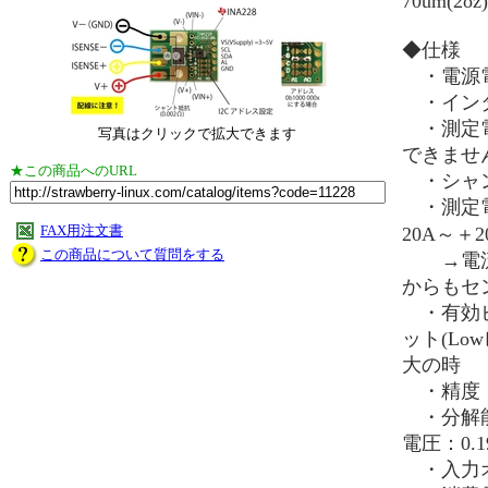
70um(
◆仕様
・電源電圧
・インタ
・測定電
写真はクリックで拡大できます
できませ
★この商品へのURL
・シャント
・測定電流
FAX用注文書
20A～＋
この商品について質問をする
→電流
からもセ
・有効ビッ
ット(Lo
大の時
・精度：
・分解能：2
電圧：0.1
・入力オ