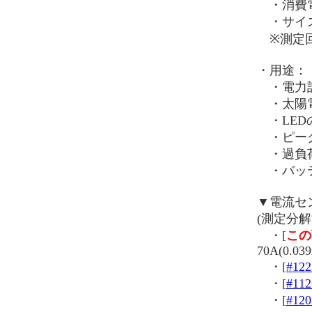
・消費電
・サイズ：約
※測定回
・用途：
・電力計
・太陽電
・LED
・ピーク
・過負荷
・バッテ
▼電流セ
(測定分解
・[
この
70A(0.03
・[
#122
・[
#112
・[
#120