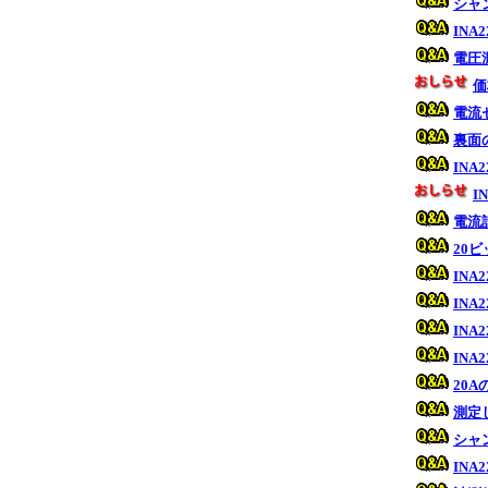
シャ
IN
電圧
価
電流
裏面
IN
I
電流
20
IN
IN
IN
IN
20
測定
シャ
INA