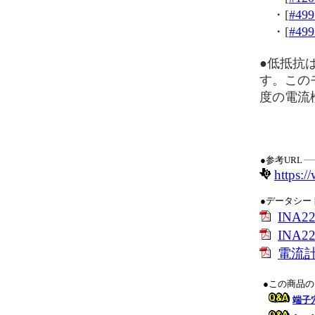
・[
#499
・[
#499
●低抵抗
す。この
度の電流
●参考URL
https:/
●データシー
INA
INA22
電流
●この商品
端子