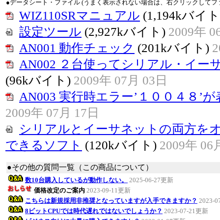
●データシート・ファイル (うまく表示されない場合は、右クリックしてフ
WIZ110SRマニュアル
(1,194kバイト
設定ツール
(2,927kバイト)
2009年 0
AN001 動作チェック
(201kバイト)
2
AN002 ２台使ってシリアル・イ
(96kバイト)
2009年 07月 03日
AN003 実行時エラー’１００４８’
2009年 07月 17日
シリアルとイーサネットの両方を
できるソフト
(120kバイト)
2009年 06
●その他の質問一覧（この商品について）
数10台購入しているが動作しない。
2025-06-27更新
価格改定のご案内
2023-09-11更新
こちらは新規採用非推奨となっていますが入手できますか？
2023-
8ビットCPUでは時代遅れではないでしょうか？
2023-07-21更新