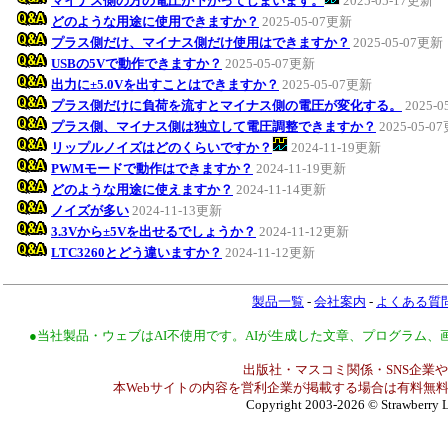
マイナス側の方の電圧が下がってしまいます。
2025-05-17更新
どのような用途に使用できますか？
2025-05-07更新
プラス側だけ、マイナス側だけ使用はできますか？
2025-05-07更新
USBの5Vで動作できますか？
2025-05-07更新
出力に±5.0Vを出すことはできますか？
2025-05-07更新
プラス側だけに負荷を流すとマイナス側の電圧が変化する。
2025-
プラス側、マイナス側は独立して電圧調整できますか？
2025-05-0
リップルノイズはどのくらいですか？
2024-11-19更新
PWMモードで動作はできますか？
2024-11-19更新
どのような用途に使えますか？
2024-11-14更新
ノイズが多い
2024-11-13更新
3.3Vから±5Vを出せるでしょうか？
2024-11-12更新
LTC3260とどう違いますか？
2024-11-12更新
製品一覧
-
会社案内
-
よくある質
●当社製品・ウェブはAI不使用です。AIが生成した文章、プログラム
出版社・マスコミ関係・SNS企業や
本Webサイトの内容を営利企業が掲載する場合は有料無料
Copyright 2003-2026
© Strawberry L