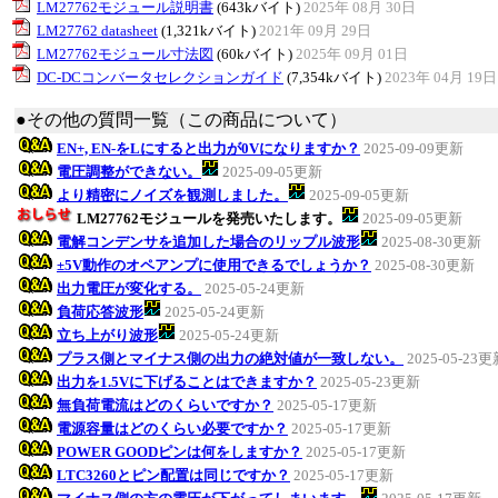
LM27762モジュール説明書
(643kバイト)
2025年 08月 30日
LM27762 datasheet
(1,321kバイト)
2021年 09月 29日
LM27762モジュール寸法図
(60kバイト)
2025年 09月 01日
DC-DCコンバータセレクションガイド
(7,354kバイト)
2023年 04月 19日
●その他の質問一覧（この商品について）
EN+, EN-をLにすると出力が0Vになりますか？
2025-09-09更新
電圧調整ができない。
2025-09-05更新
より精密にノイズを観測しました。
2025-09-05更新
LM27762モジュールを発売いたします。
2025-09-05更新
電解コンデンサを追加した場合のリップル波形
2025-08-30更新
±5V動作のオペアンプに使用できるでしょうか？
2025-08-30更新
出力電圧が変化する。
2025-05-24更新
負荷応答波形
2025-05-24更新
立ち上がり波形
2025-05-24更新
プラス側とマイナス側の出力の絶対値が一致しない。
2025-05-23
出力を1.5Vに下げることはできますか？
2025-05-23更新
無負荷電流はどのくらいですか？
2025-05-17更新
電源容量はどのくらい必要ですか？
2025-05-17更新
POWER GOODピンは何をしますか？
2025-05-17更新
LTC3260とピン配置は同じですか？
2025-05-17更新