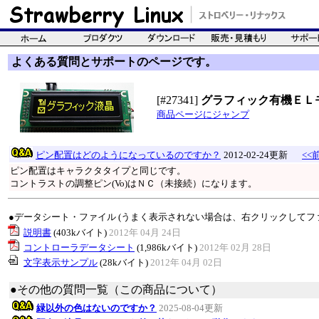
よくある質問とサポートのページです。
[#27341]
グラフィック有機ＥＬ
商品ページにジャンプ
ピン配置はどのようになっているのですか？
2012-02-24更新
<<
ピン配置はキャラクタタイプと同じです。
コントラストの調整ピン(Vo)はＮＣ（未接続）になります。
●データシート・ファイル (うまく表示されない場合は、右クリックしてフ
説明書
(403kバイト)
2012年 04月 24日
コントローラデータシート
(1,986kバイト)
2012年 02月 28日
文字表示サンプル
(28kバイト)
2012年 04月 02日
●その他の質問一覧（この商品について）
緑以外の色はないのですか？
2025-08-04更新