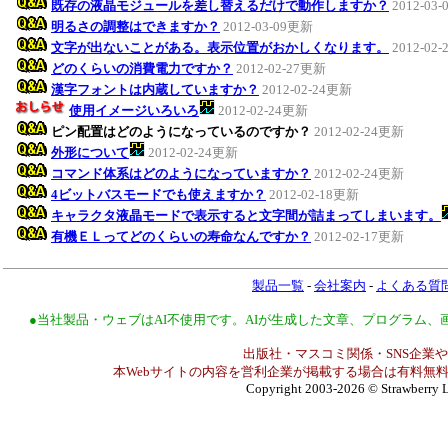
既存の液晶モジュールを差し替えるだけで動作しますか？
2012-03
明るさの調整はできますか？
2012-03-09更新
文字が出ないことがある。表示位置がおかしくなります。
2012-02
どのくらいの消費電力ですか？
2012-02-27更新
漢字フォントは内蔵していますか？
2012-02-24更新
使用イメージいろいろ
2012-02-24更新
ピン配置はどのようになっているのですか？
2012-02-24更新
外形について
2012-02-24更新
コマンド体系はどのようになっていますか？
2012-02-24更新
4ビットバスモードでも使えますか？
2012-02-18更新
キャラクタ液晶モードで表示すると文字間が詰まってしまいます。
有機ＥＬってどのくらいの寿命なんですか？
2012-02-17更新
製品一覧
-
会社案内
-
よくある質
●当社製品・ウェブはAI不使用です。AIが生成した文章、プログラム
出版社・マスコミ関係・SNS企業や
本Webサイトの内容を営利企業が掲載する場合は有料無料
Copyright 2003-2026
© Strawberry L