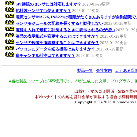
SPI接続のセンサには対応しますか？
2023-01-29更新
他社製センサでも使えますか？
2023-01-29更新
電流センサINA226, INA22xは種類がたくさんありますが自動認識
センサモジュールの配線を長くすると動作しない
2023-01-29更新
電源を入れて最初に計測するときに表示されるのが遅い
2023-01-2
液晶の表示形式を変更することはできますか？
2023-01-29更新
センサの数値を微調整することはできますか？
2023-01-29更新
パソコンにデータを送る機能はありますか？
2023-01-29更新
多チャンネル計測はできますか？
2023-01-29更新
製品一覧
-
会社案内
-
よくある質
●当社製品・ウェブはAI不使用です。AIが生成した文章、プログラム
出版社・マスコミ関係・SNS企業や
本Webサイトの内容を営利企業が掲載する場合は有料無料
Copyright 2003-2026
© Strawberry L