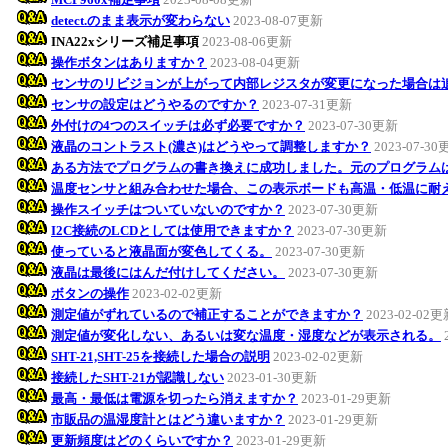
detect.のまま表示が変わらない
2023-08-07更新
INA22xシリーズ補足事項
2023-08-06更新
操作ボタンはありますか？
2023-08-04更新
センサのリビジョンが上がって内部レジスタが変更になった場合は
センサの設定はどうやるのですか？
2023-07-31更新
外付けの4つのスイッチは必ず必要ですか？
2023-07-30更新
液晶のコントラスト(濃さ)はどうやって調整しますか？
2023-07-3
ある方法でプログラムの書き換えに成功しました。元のプログラム
温度センサと組み合わせた場合、この表示ボードも高温・低温に耐
操作スイッチはついていないのですか？
2023-07-30更新
I2C接続のLCDとしては使用できますか？
2023-07-30更新
使っていると液晶面が変色してくる。
2023-07-30更新
液晶は最後にはんだ付けしてください。
2023-07-30更新
ボタンの操作
2023-02-02更新
測定値がずれているので補正することができますか？
2023-02-02
測定値が変化しない、あるいは変な温度・湿度などが表示される。
SHT-21,SHT-25を接続した場合の説明
2023-02-02更新
接続したSHT-21が認識しない
2023-01-30更新
最高・最低は電源を切ったら消えますか？
2023-01-29更新
市販品の温湿度計とはどう違いますか？
2023-01-29更新
更新頻度はどのくらいですか？
2023-01-29更新