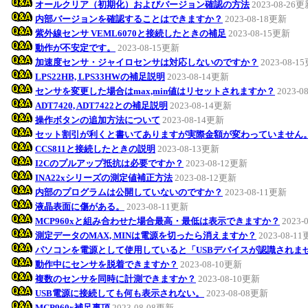
オールクリア（初期化）およびバージョン確認の方法
2023-08-26
内部バージョンを確認することはできますか？
2023-08-18更新
紫外線センサ VEML6070と接続したときの補足
2023-08-15更新
動作が不安定です。
2023-08-15更新
加速度センサ・ジャイロセンサは対応しないのですか？
2023-08-1
LPS22HB, LPS33HWの補足説明
2023-08-14更新
センサを変更した場合はmax,min値はリセットされますか？
2023-0
ADT7420, ADT7422との補足説明
2023-08-14更新
操作ボタンの追加方法について
2023-08-14更新
セット割引が利くと書いてありますが実際金額が変わっていません
CCS811と接続したときの説明
2023-08-13更新
I2Cのプルアップ抵抗は必要ですか？
2023-08-12更新
INA22xシリーズの測定値補正方法
2023-08-12更新
内部のプログラムは公開していないのですか？
2023-08-11更新
液晶表面に傷がある。
2023-08-11更新
MCP960xと組み合わせた場合最高・最低は表示できますか？
2023-
測定データのMAX, MINは電源を切ったら消えますか？
2023-08-1
パソコンを電源として使用していると「USBデバイスが認識されま
動作中にセンサを脱着できますか？
2023-08-10更新
複数のセンサを同時に計測できますか？
2023-08-10更新
USB電源に接続しても何も表示されない。
2023-08-08更新
MCP960x補足事項
2023-08-08更新