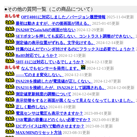
●その他の質問一覧（この商品について）
OPT4001に対応しました／バージョン履歴情報
2025-11-04更新
最初は動きますが、その後画面が消える。
2025-01-05更新
INA260でGainAdjの画面が出ない
2024-12-29更新
SETボタンを押しても反応しない、コントラスト調整ができない。
測定値の表示位置がずれる。文字化けする。
2024-12-14更新
付属のはんだでハンダ付けするのにフラックスは必要でしょうか？
RoHS対応でしょうか？
2024-12-13更新
SHT-11には対応しているでしょうか？
2024-12-13更新
なんでもセンサーを発売します。
2024-12-13更新
-------℃のまま変化しない。
2024-12-11更新
INA228を接続したが電流値が正しくない。
2024-12-07更新
INA231を接続したが、INA226として認識される。
2024-12-06更新
測定値更新頻度の調整について
2024-12-04更新
表示切替をすると画面が黒くなって見えなくなってしまいました。
正しく動作しない
2024-01-19更新
電流センサは電圧も表示できますか？
2023-09-01更新
USB電源の容量はどのくらい必要ですか？
2023-09-01更新
I2Cデバイスは何Vで動作させますか？
2023-08-31更新
MAX/MINのリセット方法
2023-08-31更新