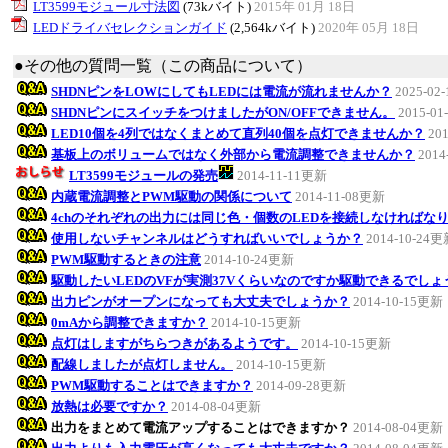
LT3599モジュール寸法図
(73kバイト)
2015年 01月 18日
LEDドライバセレクションガイド
(2,564kバイト)
2020年 05月 18日
●その他の質問一覧（この商品について）
SHDNピンをLOWにしてもLEDには電流が流れませんか？
2025-02
SHDNピンにスイッチをつけましたがON/OFFできません。
2015-0
LED10個を4列ではなくまとめて直列40個を点灯できませんか？
20
基板上のボリュームではなく外部から電流調整できませんか？
2014
LT3599モジュールの発売
2014-11-11更新
内蔵電流調整とPWM駆動の関係について
2014-11-08更新
4chのそれぞれの出力には同じ色・個数のLEDを接続しなければな
使用しないチャンネルはどうすればいいでしょうか？
2014-10-24
PWM駆動するときの注意
2014-10-24更新
駆動したいLEDのVFが実測37Vくらいなのですか駆動できるでしょ
出力ピンがオープンになっても大丈夫でしょうか？
2014-10-15更新
0mAから調整できますか？
2014-10-15更新
点灯はしますがちらつきがあるようです。
2014-10-15更新
配線しましたが点灯しません。
2014-10-15更新
PWM駆動することはできますか？
2014-09-28更新
放熱は必要ですか？
2014-08-04更新
出力をまとめて電流アップすることはできますか？
2014-08-04更新