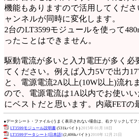
機能もありますので活用してくださ
ャンネルが同時に変化します。
2台のLT3599モジュールを使って480
ったことはできません。
駆動電流が多いと入力電圧が多く必
てください。例えば入力5Vで出力17V 4
と、電源電流2A以上(10W以上)流
ので、電源電流は1A以内でお使い
にベストだと思います。内蔵FETの最
●データシート・ファイル (うまく表示されない場合は、右クリックしてフ
LT3599モジュール説明書
(531kバイト)
2015年 01月 18日
LT3599データシート[日本語]
(2,406kバイト)
2010年 12月 21日