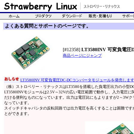
よくある質問とサポートのページです。
[#12358]
LT3580INV 可変負電圧
商品ページにジャンプ
LT3580INV 可変負電圧DC-DCコンバータモジュールを発売しま
（株）ストロベリー・リナックスはLT3580を搭載した負電圧出力の小型D
LT3580INVモジュールは2.5V～32Vの広い電圧範囲で動作し、入力電圧に
だける便利なものになっています。出力は電圧比にもよりますが2～3Wクラ
なっています。
スイッチドキャパシタの反転回路では出力電圧を高くすることは困難です
とができます。