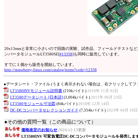
20x13mmと非常に小さいので回路の実験、試作品、フィールドテストなど
ンバータモジュールLT3580SE[
#13358
]も同時に販売しています。
すでに１個から販売を開始しています。
http://strawberry-linux.com/catalog/items?code=12358
●データシート・ファイル (うまく表示されない場合は、右クリックしてフ
LT3580INVモジュール説明書
(210kバイト)
2018年 11月 02日
LT3580データシート [日本語]
(3,004kバイト)
2011年 06月 23日
LT3580モジュール寸法図
(84kバイト)
2016年 12月 14日
DC-DCコンバータセレクションガイド
(7,354kバイト)
2023年 04月 19日
●その他の質問一覧（この商品について）
価格改定のお知らせ
2024-12-13更新
LT3580INV 可変負電圧DC-DCコンバータモジュールを発売しま