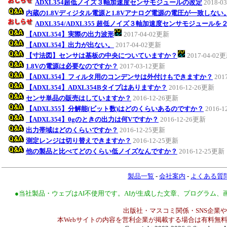
ADXL354超低ノイズ３軸加速度センサモジュールの改定
2018-0
内蔵の1.8Vディジタル電源と1.8Vアナログ電源の電圧が一致しない
ADXL354/ADXL355 超低ノイズ３軸加速度センサモジュールを
【ADXL354】実際の出力波形
2017-04-02更新
【ADXL354】出力が出ない。
2017-04-02更新
【寸法図】センサは基板の中央についていますか？
2017-04-02
1.8Vの電源は必要なのですか？
2017-03-12更新
【ADXL354】フィルタ用のコンデンサは外付けもできますか？
201
【ADXL354】ADXL354Bタイプはありますか？
2016-12-26更新
センサ単品の販売はしていますか？
2016-12-26更新
【ADXL355】分解能(ビット数)はどのくらいあるのですか？
2016-
【ADXL354】0gのときの出力は何Vですか？
2016-12-26更新
出力帯域はどのくらいですか？
2016-12-25更新
測定レンジは切り替えできますか？
2016-12-25更新
他の製品と比べてどのくらい低ノイズなんですか？
2016-12-25更新
製品一覧
-
会社案内
-
よくある質
●当社製品・ウェブはAI不使用です。AIが生成した文章、プログラム
出版社・マスコミ関係・SNS企業や
本Webサイトの内容を営利企業が掲載する場合は有料無料