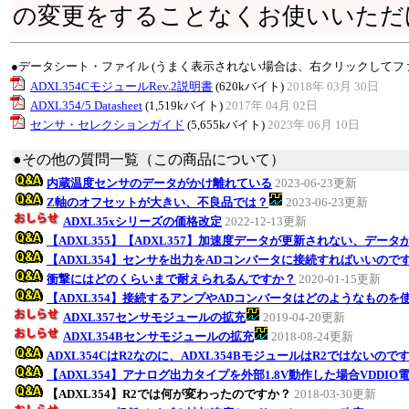
の変更をすることなくお使いいただ
●データシート・ファイル (うまく表示されない場合は、右クリックしてフ
ADXL354CモジュールRev.2説明書
(620kバイト)
2018年 03月 30日
ADXL354/5 Datasheet
(1,519kバイト)
2017年 04月 02日
センサ・セレクションガイド
(5,655kバイト)
2023年 06月 10日
●その他の質問一覧（この商品について）
内蔵温度センサのデータがかけ離れている
2023-06-23更新
Z軸のオフセットが大きい、不良品では？
2023-06-23更新
ADXL35xシリーズの価格改定
2022-12-13更新
【ADXL355】【ADXL357】加速度データが更新されない、データ
【ADXL354】センサを出力をADコンバータに接続すればいいので
衝撃にはどのくらいまで耐えられるんですか？
2020-01-15更新
【ADXL354】接続するアンプやADコンバータはどのようなものを
ADXL357センサモジュールの拡充
2019-04-20更新
ADXL354Bセンサモジュールの拡充
2018-08-24更新
ADXL354CはR2なのに、ADXL354BモジュールはR2ではないので
【ADXL354】アナログ出力タイプを外部1.8V動作した場合VDDI
【ADXL354】R2では何が変わったのですか？
2018-03-30更新