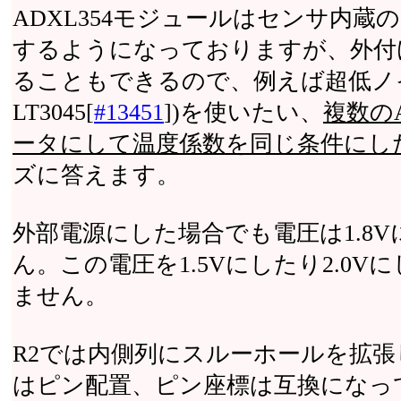
ADXL354モジュールはセンサ内蔵の
するようになっておりますが、外付け
ることもできるので、例えば超低ノ
LT3045[
#13451
])を使いたい、
複数の
ータにして温度係数を同じ条件にし
ズに答えます。
外部電源にした場合でも電圧は1.8
ん。この電圧を1.5Vにしたり2.0
ません。
R2では内側列にスルーホールを拡張し
はピン配置、ピン座標は互換になっ