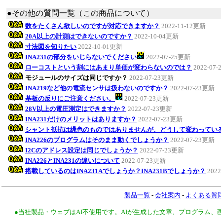
●その他の質問一覧（この商品について）
数をたくさん欲しいのですが対応できますか？
2022-11-12更新
20A以上の計測はできないのですか？
2022-10-04更新
寸法図を知りたい
2022-10-01更新
INA231の部分をいじらないでください
2022-07-25更新
ローコストという割にはあまり単価が変わらないのでは？
2022-07
モジュールのサイズは同じですか？
2022-07-23更新
INA219など他の電流センサは扱わないのですか？
2022-07-23更新
基板の反りにご注意ください。
2022-07-23更新
28V以上の電圧測定はできますか？
2022-07-23更新
INA231だけのメリットはありますか？
2022-07-23更新
シャント抵抗は緑色のものではありませんが、どうして変わってい
INA226のプログラムはそのまま動くでしょうか？
2022-07-23更新
I2Cのアドレス設定は同じでしょうか？
2022-07-23更新
INA226とINA231の違いについて
2022-07-23更新
搭載しているのはINA231Aでしょうか？INA231Bでしょうか？
202
製品一覧
-
会社案内
-
よくある質
●当社製品・ウェブはAI不使用です。AIが生成した文章、プログラム