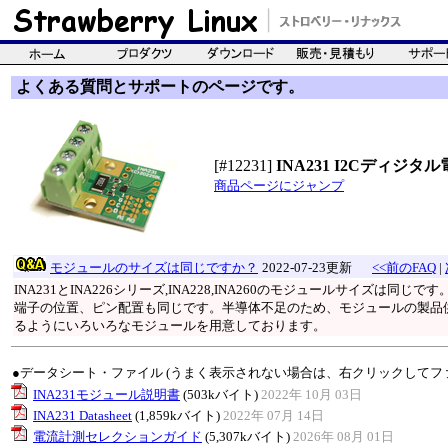
よくある質問とサポートのページです。
[#12231]
INA231 I2Cディジ
商品ページにジャンプ
モジュールのサイズは同じですか？
2022-07-23更新
<<前のFAQ
|
INA231とINA226シリーズ,INA228,INA260のモジュールサイズは同じです
端子の位置、ピン配置も同じです。半導体不足のため、モジュールの製品
るようにいろいろなモジュールを用意しております。
●データシート・ファイル (うまく表示されない場合は、右クリックしてフ
INA231モジュール説明書
(503kバイト)
2022年 10月 03日
INA231 Datasheet
(1,859kバイト)
2022年 07月 14日
電流計測セレクションガイド
(5,307kバイト)
2026年 08月 01日