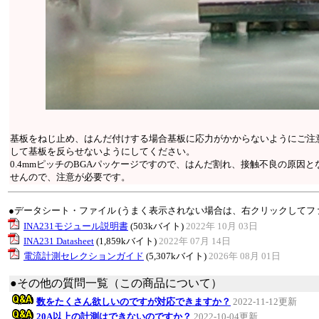
基板をねじ止め、はんだ付けする場合基板に応力がかからないようにご注
して基板を反らせないようにしてください。
0.4mmピッチのBGAパッケージですので、はんだ割れ、接触不良の原因
せんので、注意が必要です。
●データシート・ファイル (うまく表示されない場合は、右クリックしてフ
INA231モジュール説明書
(503kバイト)
2022年 10月 03日
INA231 Datasheet
(1,859kバイト)
2022年 07月 14日
電流計測セレクションガイド
(5,307kバイト)
2026年 08月 01日
●その他の質問一覧（この商品について）
数をたくさん欲しいのですが対応できますか？
2022-11-12更新
20A以上の計測はできないのですか？
2022-10-04更新