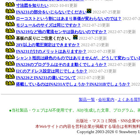
寸法図を知りたい
2022-10-01更新
INA231の部分をいじらないでください
2022-07-25更新
ローコストという割にはあまり単価が変わらないのでは？
2022-07
モジュールのサイズは同じですか？
2022-07-23更新
INA219など他の電流センサは扱わないのですか？
2022-07-23更新
基板の反りにご注意ください。
2022-07-23更新
28V以上の電圧測定はできますか？
2022-07-23更新
INA231だけのメリットはありますか？
2022-07-23更新
シャント抵抗は緑色のものではありませんが、どうして変わってい
INA226のプログラムはそのまま動くでしょうか？
2022-07-23更新
I2Cのアドレス設定は同じでしょうか？
2022-07-23更新
INA226とINA231の違いについて
2022-07-23更新
搭載しているのはINA231Aでしょうか？INA231Bでしょうか？
202
製品一覧
-
会社案内
-
よくある質
●当社製品・ウェブはAI不使用です。AIが生成した文章、プログラム
出版社・マスコミ関係・SNS企業や
本Webサイトの内容を営利企業が掲載する場合は有料無料
Copyright 2003-2026
© Strawberry L