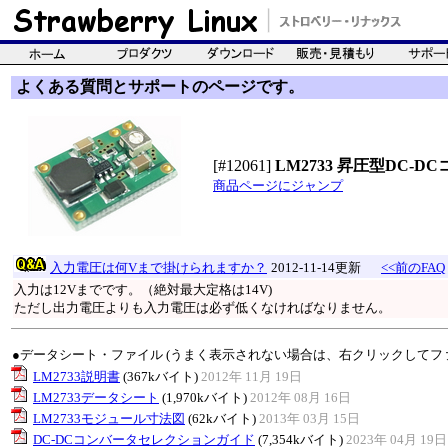
よくある質問とサポートのページです。
[#12061]
LM2733 昇圧型DC-D
商品ページにジャンプ
入力電圧は何Vまで掛けられますか？
2012-11-14更新
<<前のFAQ
入力は12Vまでです。（絶対最大定格は14V)
ただし出力電圧よりも入力電圧は必ず低くなければなりません。
●データシート・ファイル (うまく表示されない場合は、右クリックしてフ
LM2733説明書
(367kバイト)
2012年 11月 19日
LM2733データシート
(1,970kバイト)
2012年 08月 16日
LM2733モジュール寸法図
(62kバイト)
2013年 03月 15日
DC-DCコンバータセレクションガイド
(7,354kバイト)
2023年 04月 19日