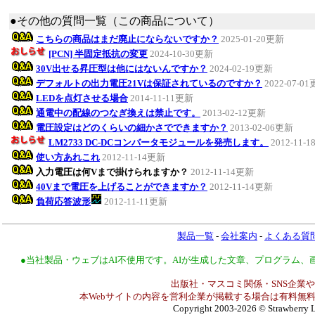
●その他の質問一覧（この商品について）
こちらの商品はまだ廃止にならないですか？
2025-01-20更新
[PCN] 半固定抵抗の変更
2024-10-30更新
30V出せる昇圧型は他にはないんですか？
2024-02-19更新
デフォルトの出力電圧21Vは保証されているのですか？
2022-07-0
LEDを点灯させる場合
2014-11-11更新
通電中の配線のつなぎ換えは禁止です。
2013-02-12更新
電圧設定はどのくらいの細かさでできますか？
2013-02-06更新
LM2733 DC-DCコンバータモジュールを発売します。
2012-11-
使い方あれこれ
2012-11-14更新
入力電圧は何Vまで掛けられますか？
2012-11-14更新
40Vまで電圧を上げることができますか？
2012-11-14更新
負荷応答波形
2012-11-11更新
製品一覧
-
会社案内
-
よくある質
●当社製品・ウェブはAI不使用です。AIが生成した文章、プログラム
出版社・マスコミ関係・SNS企業や
本Webサイトの内容を営利企業が掲載する場合は有料無料
Copyright 2003-2026
© Strawberry L