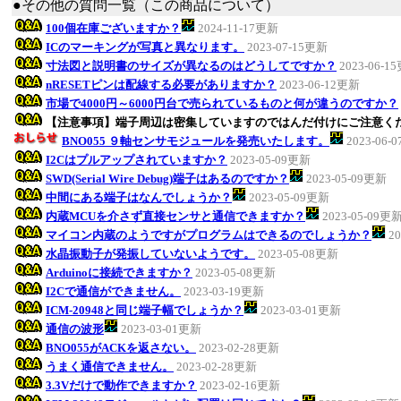
●その他の質問一覧（この商品について）
100個在庫ございますか？
2024-11-17更新
ICのマーキングが写真と異なります。
2023-07-15更新
寸法図と説明書のサイズが異なるのはどうしてですか？
2023-06-1
nRESETピンは配線する必要がありますか？
2023-06-12更新
市場で4000円～6000円台で売られているものと何が違うのですか？
【注意事項】端子周辺は密集していますのではんだ付けにご注意く
BNO055 ９軸センサモジュールを発売いたします。
2023-06-
I2Cはプルアップされていますか？
2023-05-09更新
SWD(Serial Wire Debug)端子はあるのですか？
2023-05-09更新
中間にある端子はなんでしょうか？
2023-05-09更新
内蔵MCUを介さず直接センサと通信できますか？
2023-05-09更
マイコン内蔵のようですがプログラムはできるのでしょうか？
2
水晶振動子が発振していないようです。
2023-05-08更新
Arduinoに接続できますか？
2023-05-08更新
I2Cで通信ができません。
2023-03-19更新
ICM-20948と同じ端子幅でしょうか？
2023-03-01更新
通信の波形
2023-03-01更新
BNO055がACKを返さない。
2023-02-28更新
うまく通信できません。
2023-02-28更新
3.3Vだけで動作できますか？
2023-02-16更新