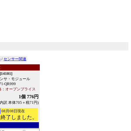
心
/
センサー関連
文
4101]
ンサ・モジュール
71-QR999
格：オープンプライス
1個 776円
(内訳 本体705＋税71円)
08月08日現在
を終了しました。