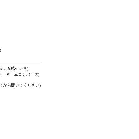
メ
集：五感センサ)
TMLカラーネームコンバータ)
てから開いてください)