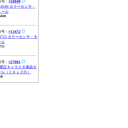
番号：
#
16040
L6040 カラーセンサ・
ュール
040
番号：
#
13472
34725 カラーセンサ・モ
ール
725
番号：
#
27001
低電圧キャラクタ液晶モ
ール（１６ｘ２行）
2B
。