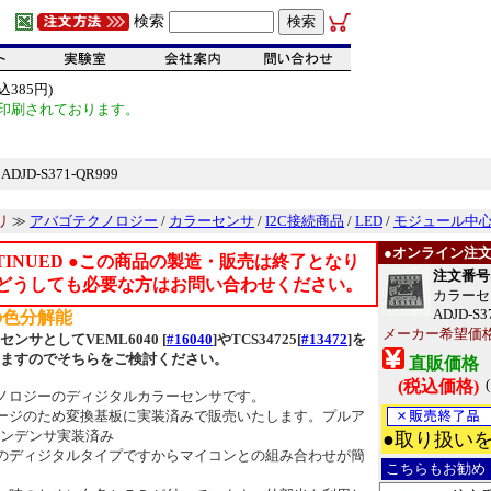
検索
385円)
印刷されております。
D-S371-QR999
リ
≫
アバゴテクノロジー
/
カラーセンサ
/
I2C接続商品
/
LED
/
モジュール中
●オンライン注
NTINUED ●この商品の製造・販売は終了となり
注文番号[1
どうしても必要な方はお問い合わせください。
カラーセ
ADJD-S3
の色分解能
メーカー希望価
ンサとしてVEML6040 [
#16040
]やTCS34725[
#13472
]を
ますのでそちらをご検討ください。
直販価格
(税込価格)
ノロジーのディジタルカラーセンサです。
ージのため変換基板に実装済みで販売いたします。プルア
ンデンサ実装済み
●取り扱い
のディジタルタイプですからマイコンとの組み合わせが簡
こちらもお勧め