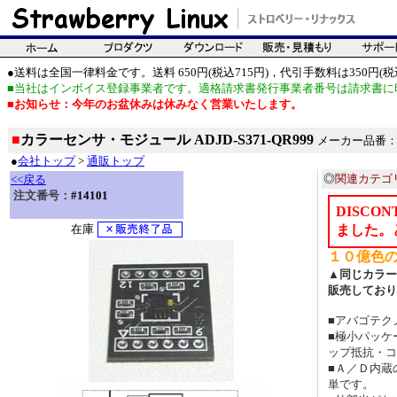
●送料は全国一律料金です。送料 650円(税込715円)，代引手数料は350円(税込
■当社はインボイス登録事業者です。適格請求書発行事業者番号は請求書に
■お知らせ：今年のお盆休みは休みなく営業いたします。
■
カラーセンサ・モジュール ADJD-S371-QR999
メーカー品番：ADJ
●
会社トップ
>
通販トップ
◎
関連カテゴ
<<戻る
注文番号：
#14101
DISCO
在庫
ました。
１０億色
▲同じカラーセ
販売しており
■アバゴテク
■極小パッケ
ップ抵抗・コ
■Ａ／Ｄ内蔵
単です。