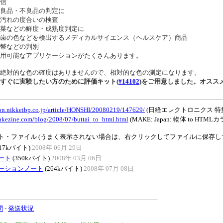
信
良品・不良品の判定に
汚れの度合いの検査
菜などの鮮度・成熟度判定に
歯の色などを検出するメディカルサイエンス（ヘルスケア）商品
幣などの判別
用可能なアプリケーションがたくさんあります。
絶対的な色の確度はありませんので、相対的な色の測定になります。
すぐに実験したい方のために評価キット(
#14102
)をご用意しました。オスス
hon.nikkeibp.co.jp/article/HONSHI/20080219/147629/
(日経エレクトロニクス 特
makezine.com/blog/2008/07/buttai_to_html.html
(MAKE: Japan: 物体 to H
ト・ファイル (うまく表示されない場合は、右クリックしてファイルに保存し
417kバイト)
2008年 06月 29日
ート
(350kバイト)
2008年 03月 06日
ーションノート
(264kバイト)
2008年 07月 08日
問
-
発送状況