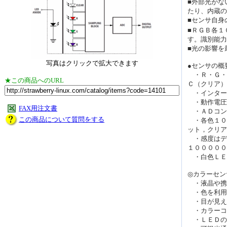
■外部光がな
たり、内蔵の
■センサ自身
■ＲＧＢ各１
す。識別能力
■光の影響を
写真はクリックで拡大できます
●センサの概
・Ｒ・Ｇ・
★この商品へのURL
Ｃ（クリア）
・インター
・動作電圧
FAX用注文書
・ＡＤコン
この商品について質問をする
・各色１０
ット，クリア
・感度はデ
１０００００
・白色ＬＥ
◎カラーセン
・液晶や携
・色を利用
・目が見え
・カラーコ
・ＬＥＤの