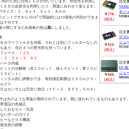
い時のために白色ＬＥＤが付いています。外部光を利用し
注文
ＬＥＤの反射光を利用したり、用途に合わせて使えます。
VEM
のサイズ：３．９ｘ４．５ｘ１．８ｍｍ
モジ
￥770.
3
VEML6
０ビットですから1024
で理論的には10億色の判別ができま
[税込]
は十分です。
最小限にするため基板の色は
黒
にしました。
注文
TCS
要
ジュ
Ｂカラーフィルタを内蔵，それとは別にフィルターなしの
￥924.
TCS34
もあり、合計４つの受光部を持っています。
[税込]
フェース：
Ｉ２Ｃ
：
２．５Ｖ～３．６Ｖ
注文
バータ内蔵
I2C
ビットの分解能（赤１０ビット，緑１０ビット，青１０ビ
ジュ
１０ビット）
￥660.
SB160
ィジタル的に調整ができ、有効測定範囲は１００ルクス～
[税込]
ルクス
Ｄはセンサとは完全に独立（ＶＦ＝２．８５Ｖ，５ｍＡ）
サは次のような用途が期待されています。既に使われているものもあります
帯電話の色補正
したおもちゃ・玩具
ない方へのガイド
ピーなどＯＡ機器
発光色の調整