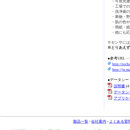
・可視光通
・工場での
・洗浄後の
・果物・野
・肌の色や
・用紙・紙
・他にも応
※センサには
※とりあえず
●参考URL
http://tec
http://jp.
●データシー
説明書
(
データシ
アプリケ
製品一覧
-
会社案内
-
よくある質