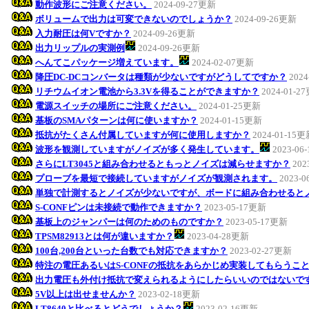
動作波形にご注意ください。
2024-09-27更新
ボリュームで出力は可変できないのでしょうか？
2024-09-26更新
入力耐圧は何Vですか？
2024-09-26更新
出力リップルの実測例
2024-09-26更新
へんてこパッケージ増えています。
2024-02-07更新
降圧DC-DCコンバータは種類が少ないですがどうしてですか？
202
リチウムイオン電池から3.3Vを得ることができますか？
2024-01-2
電源スイッチの場所にご注意ください。
2024-01-25更新
基板のSMAパターンは何に使いますか？
2024-01-15更新
抵抗がたくさん付属していますが何に使用しますか？
2024-01-15
波形を観測していますがノイズが多く発生しています。
2023-06
さらにLT3045と組み合わせるともっとノイズは減らせますか？
202
プローブを最短で接続していますがノイズが観測されます。
2023-
単独で計測するとノイズが少ないですが、ボードに組み合わせると
S-CONFピンは未接続で動作できますか？
2023-05-17更新
基板上のジャンパーは何のためのものですか？
2023-05-17更新
TPSM82913とは何が違いますか？
2023-04-28更新
100台,200台といった台数でも対応できますか？
2023-02-27更新
特注の電圧あるいはS-CONFの抵抗をあらかじめ実装してもらうこ
出力電圧も外付け抵抗で変えられるようにしたらいいのではないで
5V以上は出せませんか？
2023-02-18更新
LT8640と比べるとどうでしょうか？
2023-02-16更新