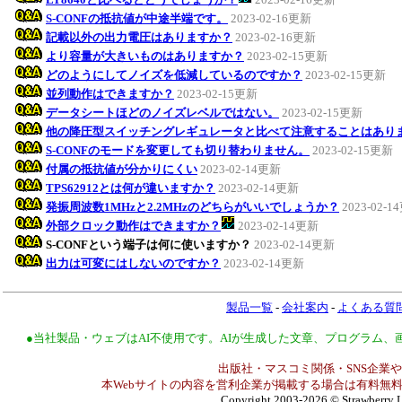
S-CONFの抵抗値が中途半端です。
2023-02-16更新
記載以外の出力電圧はありますか？
2023-02-16更新
より容量が大きいものはありますか？
2023-02-15更新
どのようにしてノイズを低減しているのですか？
2023-02-15更新
並列動作はできますか？
2023-02-15更新
データシートほどのノイズレベルではない。
2023-02-15更新
他の降圧型スイッチングレギュレータと比べて注意することはあり
S-CONFのモードを変更しても切り替わりません。
2023-02-15更新
付属の抵抗値が分かりにくい
2023-02-14更新
TPS62912とは何が違いますか？
2023-02-14更新
発振周波数1MHzと2.2MHzのどちらがいいでしょうか？
2023-02-
外部クロック動作はできますか？
2023-02-14更新
S-CONFという端子は何に使いますか？
2023-02-14更新
出力は可変にはしないのですか？
2023-02-14更新
製品一覧
-
会社案内
-
よくある質
●当社製品・ウェブはAI不使用です。AIが生成した文章、プログラム
出版社・マスコミ関係・SNS企業や
本Webサイトの内容を営利企業が掲載する場合は有料無料
Copyright 2003-2026
© Strawberry L