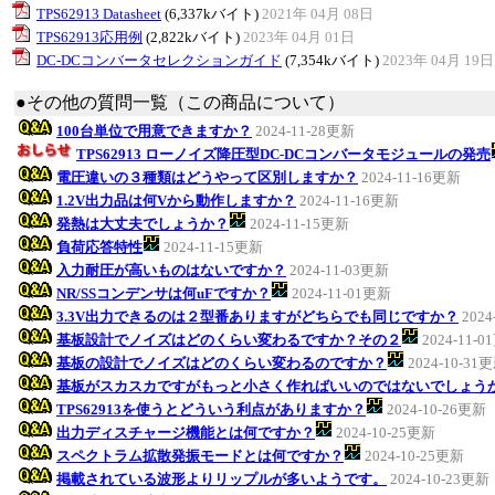
TPS62913 Datasheet
(6,337kバイト)
2021年 04月 08日
TPS62913応用例
(2,822kバイト)
2023年 04月 01日
DC-DCコンバータセレクションガイド
(7,354kバイト)
2023年 04月 19日
●その他の質問一覧（この商品について）
100台単位で用意できますか？
2024-11-28更新
TPS62913 ローノイズ降圧型DC-DCコンバータモジュールの発売
電圧違いの３種類はどうやって区別しますか？
2024-11-16更新
1.2V出力品は何Vから動作しますか？
2024-11-16更新
発熱は大丈夫でしょうか？
2024-11-15更新
負荷応答特性
2024-11-15更新
入力耐圧が高いものはないですか？
2024-11-03更新
NR/SSコンデンサは何uFですか？
2024-11-01更新
3.3V出力できるのは２型番ありますがどちらでも同じですか？
2024
基板設計でノイズはどのくらい変わるですか？その２
2024-11-
基板の設計でノイズはどのくらい変わるのですか？
2024-10-31
基板がスカスカですがもっと小さく作ればいいのではないでしょう
TPS62913を使うとどういう利点がありますか？
2024-10-26更新
出力ディスチャージ機能とは何ですか？
2024-10-25更新
スペクトラム拡散発振モードとは何ですか？
2024-10-25更新
掲載されている波形よりリップルが多いようです。
2024-10-23更新