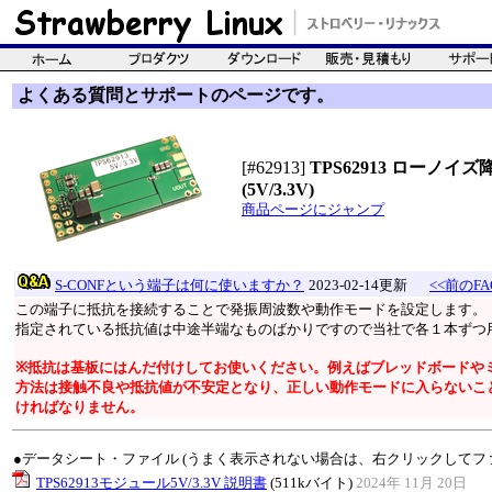
よくある質問とサポートのページです。
[#62913]
TPS62913 ローノ
(5V/3.3V)
商品ページにジャンプ
S-CONFという端子は何に使いますか？
2023-02-14更新
<<前のFA
この端子に抵抗を接続することで発振周波数や動作モードを設定します。
指定されている抵抗値は中途半端なものばかりですので当社で各１本ずつ
※抵抗は基板にはんだ付けしてお使いください。例えばブレッドボードや
方法は接触不良や抵抗値が不安定となり、正しい動作モードに入らないこ
ければなりません。
●データシート・ファイル (うまく表示されない場合は、右クリックしてフ
TPS62913モジュール5V/3.3V 説明書
(511kバイト)
2024年 11月 20日