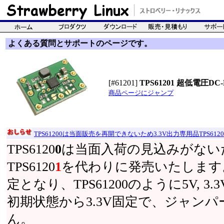
よくある質問とサポートのページです。
[#61201]
TPS61201 超低電圧D
商品ページにジャンプ
TPS61200は当面販売を再開できないため3.3V出力専用品TPS61
TPS6120
0
は当面入荷の見込みがないた
TPS6120
1
を代わりに発売いたします。
定となり、TPS61200のように5V,
初期状態から3.3V固定で、ジャン
ん。