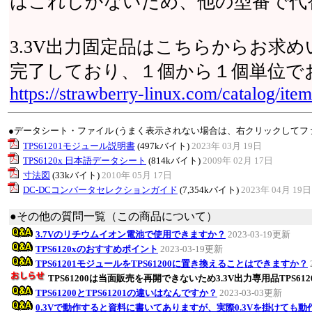
はこれしかないため、他の型番で代
3.3V出力固定品はこちらからお求
完了しており、１個から１個単位で
https://strawberry-linux.com/catalog/it
●データシート・ファイル (うまく表示されない場合は、右クリックしてフ
TPS61201モジュール説明書
(497kバイト)
2023年 03月 19日
TPS6120x 日本語データシート
(814kバイト)
2009年 02月 17日
寸法図
(33kバイト)
2010年 05月 17日
DC-DCコンバータセレクションガイド
(7,354kバイト)
2023年 04月 19日
●その他の質問一覧（この商品について）
3.7Vのリチウムイオン電池で使用できますか？
2023-03-19更新
TPS6120xのおすすめポイント
2023-03-19更新
TPS61201モジュールをTPS61200に置き換えることはできますか？
TPS61200は当面販売を再開できないため3.3V出力専用品TPS61
TPS61200とTPS61201の違いはなんですか？
2023-03-03更新
0.3Vで動作すると資料に書いてありますが、実際0.3Vを掛けても動