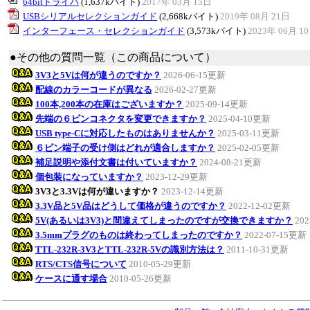
64bitドライバ
(1,637kバイト)
2017年 03月 15日
USBシリアルセレクションガイド
(2,668kバイト)
2019年 08月 21日
インターフェース・セレクションガイド
(3,573kバイト)
2023年 06月 1
●その他の質問一覧（この商品について）
3V3と5Vは何が違うのですか？
2026-06-15更新
配線のカラーコードが異なる
2026-02-27更新
100本,200本の在庫はございますか？
2025-09-14更新
先端の６ピンコネクタを変更できますか？
2025-04-10更新
USB type-Cに対応したものはありませんか？
2025-03-11更新
６ピン端子の受け側はどれが適合しますか？
2025-02-05更新
補足説明や添付文書は付いていますか？
2024-08-21更新
個包装になっていますか？
2023-12-29更新
3V3と3.3Vは何が違いますか？
2023-12-14更新
3.3V品と5V品はどうして価格が違うのですか？
2022-12-02更新
5V(あるいは3V3)と間違えてしまったのですが交換できますか？
20
3.5mmプラグのものは終わってしまったのですか？
2022-07-15更新
TTL-232R-3V3とTTL-232R-5Vの識別方法は？
2011-10-31更新
RTS/CTS信号について
2010-05-29更新
ケースに通す場合
2010-05-26更新