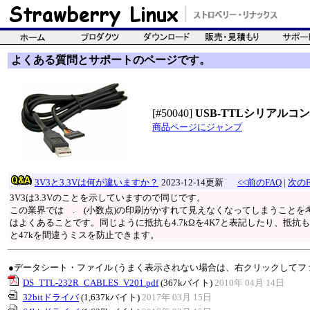
よくある質問とサポートのページです。
[#50040]
USB-TTLシリアルコン
商品ページにジャンプ
3V3と3.3Vは何が違いますか？
2023-12-14更新
<<前のFAQ
|
次のF
3V3は3.3Vのことを示していますので同じです。
この業界では . (小数点)の印刷がかすれて見えなくなってしまうことを考
はよくあることです。同じように抵抗も4.7kΩを4K7と表記したり、抵抗も0
と47kを間違うミスを防止できます。
●データシート・ファイル (うまく表示されない場合は、右クリックしてフ
DS_TTL-232R_CABLES_V201.pdf
(367kバイト)
2010年 04月 14日
32bitドライバ
(1,637kバイト)
2017年 03月 15日