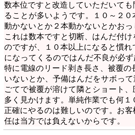
数本位ですと改造していただいても
ることが多いようです。１０～２０
動かないとか２本動かないとかおっ
これは数本ですと切断、はんだ付け
のですが、１０本以上になると慣れ
になってくるのではんだ不良が必ず
特に電線のリード剥き長さ、被覆の
いないとか、予備はんだをサボって
ごてで被覆が溶けて隣とショート、
多く見かけます。単純作業でも何１
正確にやるのは難しいのです。お客
任は当方では負えないからです。