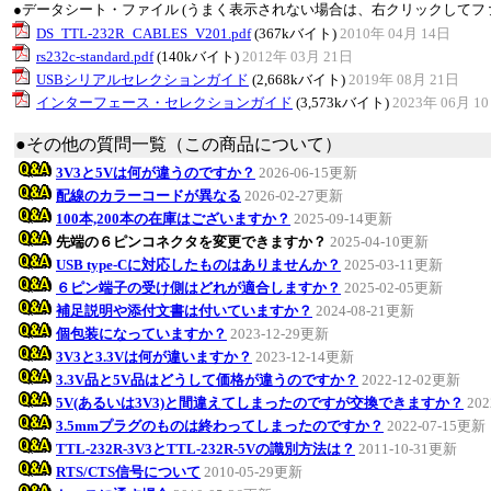
●データシート・ファイル (うまく表示されない場合は、右クリックしてフ
DS_TTL-232R_CABLES_V201.pdf
(367kバイト)
2010年 04月 14日
rs232c-standard.pdf
(140kバイト)
2012年 03月 21日
USBシリアルセレクションガイド
(2,668kバイト)
2019年 08月 21日
インターフェース・セレクションガイド
(3,573kバイト)
2023年 06月 1
●その他の質問一覧（この商品について）
3V3と5Vは何が違うのですか？
2026-06-15更新
配線のカラーコードが異なる
2026-02-27更新
100本,200本の在庫はございますか？
2025-09-14更新
先端の６ピンコネクタを変更できますか？
2025-04-10更新
USB type-Cに対応したものはありませんか？
2025-03-11更新
６ピン端子の受け側はどれが適合しますか？
2025-02-05更新
補足説明や添付文書は付いていますか？
2024-08-21更新
個包装になっていますか？
2023-12-29更新
3V3と3.3Vは何が違いますか？
2023-12-14更新
3.3V品と5V品はどうして価格が違うのですか？
2022-12-02更新
5V(あるいは3V3)と間違えてしまったのですが交換できますか？
20
3.5mmプラグのものは終わってしまったのですか？
2022-07-15更新
TTL-232R-3V3とTTL-232R-5Vの識別方法は？
2011-10-31更新
RTS/CTS信号について
2010-05-29更新