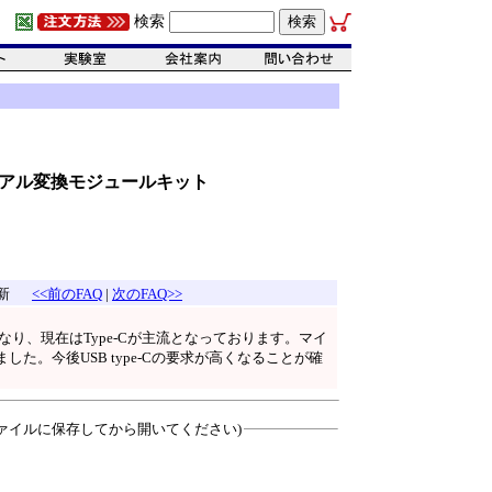
検索
SBシリアル変換モジュールキット
更新
<<前のFAQ
|
次のFAQ>>
となり、現在はType-Cが主流となっております。マイ
した。今後USB type-Cの要求が高くなることが確
ァイルに保存してから開いてください)