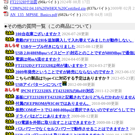
FT2232H寸法図
(96kバイト)
2024年 08月 17日
CDM%202.04.16%20WHQL%20Certified.zip
(837kバイト)
2009年 02月 
AN_135_MPSSE_Basics.pdf
(682kバイト)
2021年 04月 18日
●その他の質問一覧（この商品について）
100台在庫ございますか？
2026-07-28更新
貴殿のFT2232Hを追加購入して入れ替えてみましたが動作しない。
USBケーブル付きになりました
2025-08-12更新
USB 2.0(480Mbpsハイスピード)対応とのことですが480Mbps
電源は何mA流せますか？
2024-04-05更新
FT2232DとFT2232Hは何が違いますか？
2024-03-27更新
2009年発売ということですが終売にならないのですか？
2023-06-
こちらの製品はType-Cに対応する予定はありますか？
2023-05-23
USBアイパターンについて
2012-09-08更新
[PCN] FT2232HX, FT4232HXのRoHS対応
2011-12-20更新
基板にFT2232H/FT4232Hと記載されておりどちらだかわかりませ
付属のEEPROMが93C46ではありません。
2010-09-09更新
仮想COMポートで12,000,00bpsは選択できないのですがどうして
ドライバはどこにありますか？
2009-08-12更新
I/O電源を外部に取り出すことはできますか？
2009-08-12更新
バスパワーでなくセルフパワーで動作させることはできますか？
20