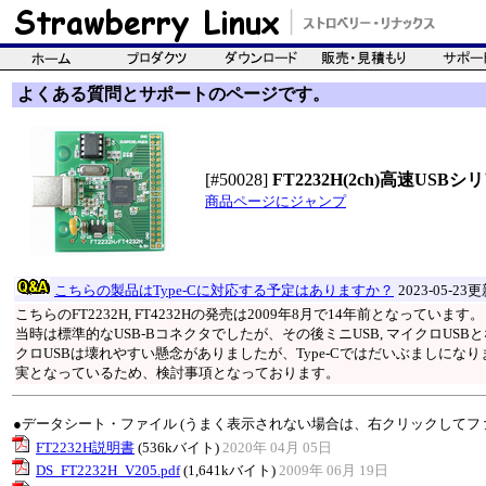
よくある質問とサポートのページです。
[#50028]
FT2232H(2ch)高速U
商品ページにジャンプ
こちらの製品はType-Cに対応する予定はありますか？
2023-05-23
こちらのFT2232H, FT4232Hの発売は2009年8月で14年前となっています。
当時は標準的なUSB-Bコネクタでしたが、その後ミニUSB, マイクロUSB
クロUSBは壊れやすい懸念がありましたが、Type-Cではだいぶましになりま
実となっているため、検討事項となっております。
●データシート・ファイル (うまく表示されない場合は、右クリックしてフ
FT2232H説明書
(536kバイト)
2020年 04月 05日
DS_FT2232H_V205.pdf
(1,641kバイト)
2009年 06月 19日