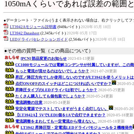
1050mAくらいであれば誤差の範囲
●データシート・ファイル (うまく表示されない場合は、右クリックしてフ
LT3942Aモジュール説明書
(949kバイト)
2020年 05月 18日
LT3942 Datasheet
(2,345kバイト)
2020年 05月 17日
LEDドライバセレクションガイド
(2,564kバイト)
2020年 05月 18日
●その他の質問一覧（この商品について）
[PCN] 部品変更のお知らせ
2023-03-13更新
CC1000モジュールでは電解コンデンサが付属していますが、この
もっと電流が流せるのはないでしょうか？
2021-07-20更新
昇圧／降圧方向でしか使用しないのですがLT3942を使うメリット
点灯ON/OFFのスイッチはどこにつければいいですか？
2020-05
昇降圧タイプのLEDドライバは初でしょうか？
2020-05-25更新
たくさん購入しても個包装でしょうか？
2020-05-24更新
電流調整の注意
2020-05-24更新
安定化電源でテストしていますがうまく点灯しない。
2020-05-
【LT3942A】5VでLED1個を1Aで点灯できますか？
2020-05-18更新
電流調整をまわしても一定電流から増えない。
2020-05-18更新
LT3942 昇降圧型・定電流LEDドライバモジュールを２機種発売
外付けボリュームでアナログ調光はできますか？
2020-05-17更新