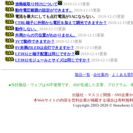
放熱板取り付けについて
2019-12-15更新
動作電圧範囲の設定ができます。
2019-12-15更新
電流を最大にしても点灯電流が1Aにならない。
2019-12-15更新
CTRL端子に外部から電圧を加えて調光できますか？
2019-12-15更
動作しない。
2019-12-15更新
外周からの穴位置がわかりません。
2019-12-15更新
3Vで動作できますか？
2019-12-13更新
8V未満のLEDは点灯できますか？
2019-12-13更新
LT3932と端子配置は同じですか？
2019-12-13更新
LT3932モジュールとサイズは同じですか？
2019-12-13更新
製品一覧
-
会社案内
-
よくある質
●当社製品・ウェブはAI不使用です。AIが生成した文章、プログラム
出版社・マスコミ関係・SNS企業や
本Webサイトの内容を営利企業が掲載する場合は有料無料
Copyright 2003-2026
© Strawberry L