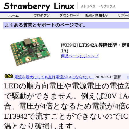
よくある質問とサポートのページです。
[#33942]
LT3942A 昇降圧型・定
1A)
商品ページにジャンプ
電流を最大にしても点灯電流が1Aにならない。
2019-12-15更新
LEDの順方向電圧や電源電圧の電位
で駆動ができません。例えば20V 1
合、電圧が4倍となるため電流が4倍
LT3942で流すことができないので
温となり破損します。