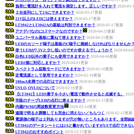
負荷に電流計を入れて電流を測定します。正しいですか？
2020-05
２台並列にして2Aにできますか？
2020-05-17更新
21V以上のLEDには使えますか？
2020-05-17更新
LT3942とLT3942Aの基板は判別できますか？
2020-05-17更新
アナデバなのにLTマークなのですか？
2020-04-25更新
ユニバーサル基板に重ねて使えますか？
2020-04-21更新
LEDのカソード端子は基板のC端子に接続しなければなりませんか
使うLEDが7.5Vと少し低いのですか使えるでしょうか？
2020-04-0
白色LED以外の素子にも使用できますか？
2020-04-04更新
LED2個に対応しますか？
2020-04-01更新
スペクトラム拡散モードにできますか？
2020-02-16更新
定電流源として使用できますか？
2020-02-16更新
100mA未満での点灯はできますか？
2020-02-16更新
UVLO, OVLOについて
2020-02-16更新
【LT3942】LED3素子を小さい電流で動作させると点滅する。
202
市販のテープLEDの点灯に使えますか？
2020-02-15更新
内蔵PWMの周波数変更方法
2020-02-14更新
遠隔で明るさ調整しても完全に消えない／ちらつく
2020-02-12更新
電源側の端子は２列ありますが穴が無いところもあります。全部結
LT3942のデータシートには2Aと書かれていますが2Aで点灯できな
LT3942のおすすめポイント
2019-12-15更新