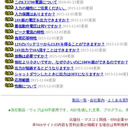
このLT3790電源について
2016-01-23更新
入力の極性にご注意ください。
2015-12-09更新
入力保護はありますか？
2015-12-05更新
24V超の電圧を出力できますか？
2015-12-05更新
最低動作電圧は何Vですか？
2015-12-05更新
ピーク電流の特性
2015-12-05更新
負荷応答特性
2015-12-05更新
12Vのバッテリーから13.8Vを得ることができますか？
2015-12-05
24V出力で10A流すことはできますか？
2015-12-05更新
放熱は必要ですか？
2015-12-04更新
他社より小さいですか、なぜ小さいのに100W超ができるのですか
出力が短絡するとどうなりますか？
2015-12-04更新
シャットダウンしたときに出力はOFFになりますか？
2015-12-04
応用範囲
2015-12-04更新
性能について
2015-12-03更新
製品一覧
-
会社案内
-
よくある質
●当社製品・ウェブはAI不使用です。AIが生成した文章、プログラム
出版社・マスコミ関係・SNS企業や
本Webサイトの内容を営利企業が掲載する場合は有料無料