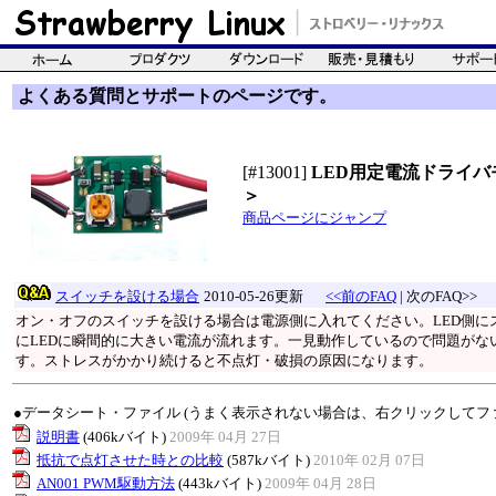
よくある質問とサポートのページです。
[#13001]
LED用定電流ドライバモ
＞
商品ページにジャンプ
スイッチを設ける場合
2010-05-26更新
<<前のFAQ
| 次のFAQ>>
オン・オフのスイッチを設ける場合は電源側に入れてください。LED側に
にLEDに瞬間的に大きい電流が流れます。一見動作しているので問題がな
す。ストレスがかかり続けると不点灯・破損の原因になります。
●データシート・ファイル (うまく表示されない場合は、右クリックしてフ
説明書
(406kバイト)
2009年 04月 27日
抵抗で点灯させた時との比較
(587kバイト)
2010年 02月 07日
AN001 PWM駆動方法
(443kバイト)
2009年 04月 28日