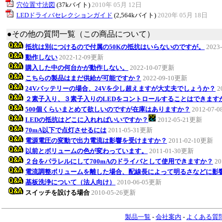
穴位置寸法図
(37kバイト)
2010年 05月 12日
LEDドライバセレクションガイド
(2,564kバイト)
2020年 05月 18日
●その他の質問一覧（この商品について）
抵抗は別につけるので付属の50Kの抵抗はいらないのですが。
2023
動作しない
2022-12-09更新
購入した中の何台かが動作しない。
2022-10-07更新
こちらの製品はまだ供給が可能ですか？
2022-09-10更新
24Vバッテリーの場合、24Vを少し超えますが大丈夫でしょうか？
2
２素子入り、３素子入りのLEDをコントロールすることはできます
500個くらいまとめて欲しいのですが在庫はありますか？
2012-07-
LEDの抵抗はどこに入れればいいですか？
2012-05-21更新
70mA以下で点灯させるには
2011-05-31更新
電源電圧の変動で出力電流は影響を受けますか？
2011-02-10更新
以前とボリュームの色が変わっています。
2011-01-30更新
２台をパラレルにして700mAのドライバとして使用できますか？
20
電流調整ボリュームを離した場合、配線長によって明るさなどに影
基板洗浄について（法人向け）
2010-06-05更新
スイッチを設ける場合
2010-05-26更新
製品一覧
-
会社案内
-
よくある質