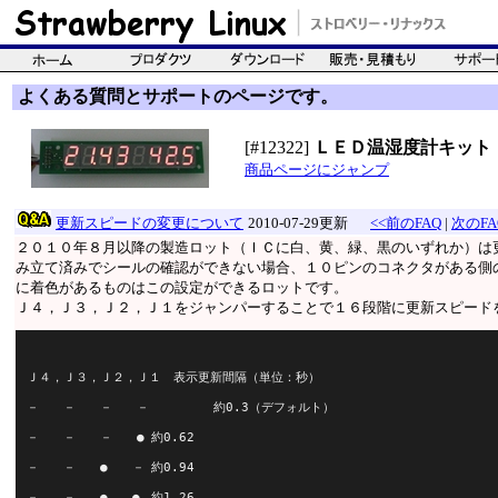
よくある質問とサポートのページです。
[#12322]
ＬＥＤ温湿度計キット
商品ページにジャンプ
更新スピードの変更について
2010-07-29更新
<<前のFAQ
|
次のFA
２０１０年８月以降の製造ロット（ＩＣに白、黄、緑、黒のいずれか）は
み立て済みでシールの確認ができない場合、１０ピンのコネクタがある側
に着色があるものはこの設定ができるロットです。
Ｊ４，Ｊ３，Ｊ２，Ｊ１をジャンパーすることで１６段階に更新スピード
Ｊ４，Ｊ３，Ｊ２，Ｊ１　表示更新間隔（単位：秒）
－　　－　　－　　－	約0.3（デフォルト）
－　　－　　－　　●	約0.62
－　　－　　●　　－	約0.94
－　　－　　●　　●	約1.26