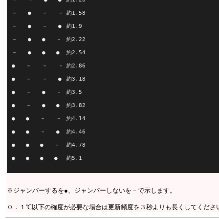
－　　●　　－　　－	約1.58
－　　●　　－　　●	約1.9
－　　●　　●　　－	約2.22
－　　●　　●　　●	約2.54
●　　－　　－　　－	約2.86
●　　－　　－　　●	約3.18
●　　－　　●　　－	約3.5
●　　－　　●　　●	約3.82
●　　●　　－　　－	約4.14
●　　●　　－　　●	約4.46
●　　●　　●　　－	約4.78
●　　●　　●　　●	約5.1
※ジャンパーするを●、ジャンパーしないを－で示します。
０．１℃以下の確度が必要な場合は更新頻度を３秒よりも長くしてくださ