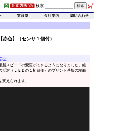
検索
【赤色】（センサ１個付）
Q>>
更新スピードの変更ができるようになりました。組
の反対（ＬＥＤの１桁目側）のプリント基板の端面
を変えられます。