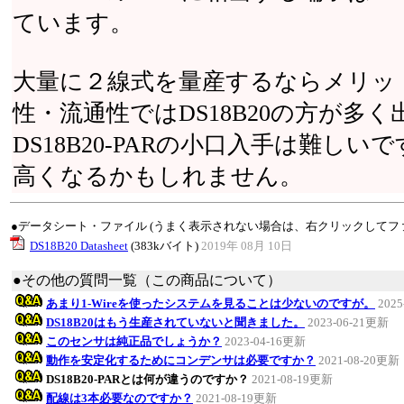
ています。
大量に２線式を量産するならメリッ
性・流通性ではDS18B20の方が多
DS18B20-PARの小口入手は難しいで
高くなるかもしれません。
●データシート・ファイル (うまく表示されない場合は、右クリックしてフ
DS18B20 Datasheet
(383kバイト)
2019年 08月 10日
●その他の質問一覧（この商品について）
あまり1-Wireを使ったシステムを見ることは少ないのですが。
202
DS18B20はもう生産されていないと聞きました。
2023-06-21更新
このセンサは純正品でしょうか？
2023-04-16更新
動作を安定化するためにコンデンサは必要ですか？
2021-08-20更新
DS18B20-PARとは何が違うのですか？
2021-08-19更新
配線は3本必要なのですか？
2021-08-19更新