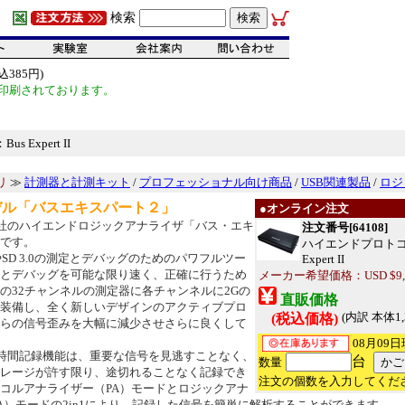
検索
385円)
印刷されております。
 Expert II
リ
≫
計測器と計測キット
/
プロフェッショナル向け商品
/
USB関連製品
/
ロジ
デル「バスエキスパート２」
●オンライン注文
LUS社のハイエンドロジックアナライザ「バス・エキ
注文番号[64108]
です。
ハイエンドプロトコ
.0やSD 3.0の測定とデバッグのためのパワフルツー
Expert II
とデバッグを可能な限り速く、正確に行うため
メーカー希望価格：USD $9,5
の32チャンネルの測定器に各チャンネルに2Gの
直販価格
装備し、全く新しいデザインのアクティブプロ
(内訳 本体1,3
(税込価格)
からの信号歪みを大幅に減少させさらに良くして
08月09
時間記録機能は、重要な信号を見逃すことなく、
台
数量
レージが許す限り、途切れることなく記録でき
注文の個数を入力してくだ
コルアナライザー（PA）モードとロジックアナ
A）モードの2in1により、記録した信号を簡単に解析することができます。