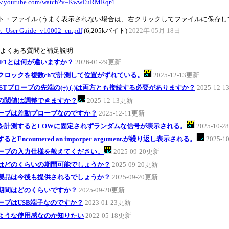
ww.youtube.com/watch?v=KwwEuRMRqr4
ト・ファイル (うまく表示されない場合は、右クリックしてファイルに保存し
t_User Guide_v10002_en.pdf
(6,205kバイト)
2022年 05月 18日
のよくある質問と補足説明
P-F1とは何が違いますか？
2026-01-29更新
クロックを複数chで計測して位置がずれている。
2025-12-13更新
00STプローブの先端の(+) (-)は両方とも接続する必要がありますか？
2025-12-
の閾値は調整できますか？
2025-12-13更新
ーブは差動プローブなのですか？
2025-12-11更新
を計測するとLOWに固定されずランダムな信号が表示される。
2025-10-
るとEncountered an imporper argument.が繰り返し表示される。
2025-1
ーブの入力仕様を教えてください。
2025-09-20更新
はどのくらいの期間可能でしょうか？
2025-09-20更新
製品は今後も提供されるでしょうか？
2025-09-20更新
期間はどのくらいですか？
2025-09-20更新
ーブはUSB端子なのですか？
2023-01-23更新
ような使用感なのか知りたい
2022-05-18更新