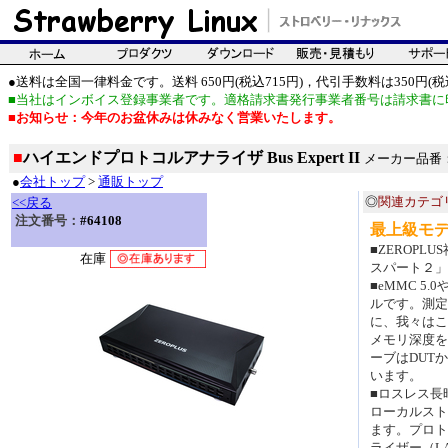
●送料は全国一律料金です。送料 650円(税込715円)，代引手数料は350円(税込
■当社はインボイス登録事業者です。適格請求書発行事業者番号は請求書に
■お知らせ：今年のお盆休みは休みなく営業いたします。
■
ハイエンドプロトコルアナライザ Bus Expert II
メーカー品番：Bus
●
会社トップ
>
通販トップ
◎
関連カテゴ
<<戻る
注文番号：
#64108
最上級モ
■ZEROP
在庫
スパート２」
■eMMC 5
ルです。測定
に、我々はこ
メモリ深度を
ーブはDUT
います。
■ロスレス長
ローカルスト
ます。プロト
ライザー（L