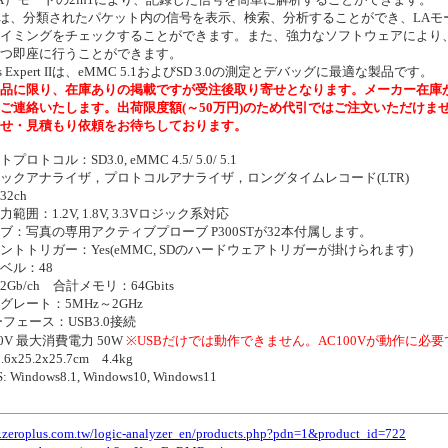
では、分類されたパケット内の信号を表示、検索、分析することができ、LAモ
イミングをチェックすることができます。また、強力なソフトウェアにより
つ即座に行うことができます。
 Bus Expert IIは、eMMC 5.1およびSD 3.0の測定とデバッグに最適な製品です。
品に限り、在庫ありの掲載ですが受注後取り寄せとなります。メーカー在庫
ご連絡いたします。出荷限度額(～50万円)のため代引ではご注文いただけま
せ・見積もり依頼をお待ちしております。
トコル：SD3.0, eMMC 4.5/ 5.0/ 5.1
ックアナライザ，プロトコルアナライザ，ロングタイムレコード(LTR)
2ch
囲：1.2V, 1.8V, 3.3Vロジック系対応
ブ：写真の専用アクティブプローブ P300STが32本付属します。
ントトリガー：Yes(eMMC, SDのハードウェアトリガーが掛けられます)
ベル：48
b/ch 合計メモリ：64Gbits
レート：5MHz～2GHz
フェース：USB3.0接続
0V 最大消費電力 50W
※USBだけでは動作できません。AC100Vが動作に必
x25.2x25.7cm 4.4kg
indows8.1, Windows10, Windows11
.zeroplus.com.tw/logic-analyzer_en/products.php?pdn=1&product_id=722