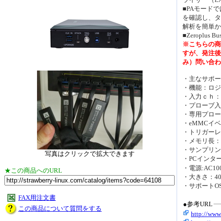
■PAモード
を確認し、タ
解析を簡単か
■Zeroplus
※こちらの商
すが、発注後
み）問い合わ
・主なサポートプロ
・機能：ロジ
・入力ｃｈ：3
・プローブ入力範
・専用プロー
・eMMCイベ
・トリガーレ
・メモリ長：2G
・サンプリング
写真はクリックで拡大できます
・PCインター
・電源:AC10
★この商品へのURL
・大きさ：40.6
・サポートOS: W
FAX用注文書
●参考URL
この商品について質問をする
http://www