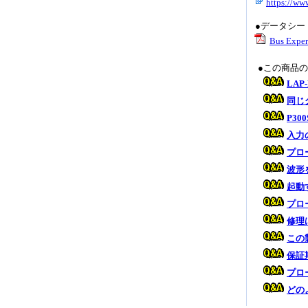
https://w
●データシー
Bus Exper
●この商品
LA
同じ
P3
入力
プロ
波形
起動す
プロ
修理
この
保証
プロ
どの