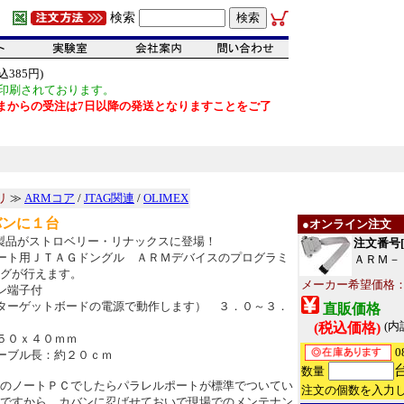
検索
385円)
印刷されております。
だいまからの受注は7日以降の発送となりますことをご了
リ
≫
ARMコア
/
JTAG関連
/
OLIMEX
バンに１台
●オンライン注文
Xの製品がストロベリー・リナックスに登場！
注文番号[1
ート用ＪＴＡＧドングル ＡＲＭデバイスのプログラミ
ＡＲＭ－
グが行えます。
メーカー希望価格：EU
ン端子付
ターゲットボードの電源で動作します） ３．０～３．
直販価格
(内
(税込価格)
５０ｘ４０ｍｍ
0
ーブル長：約２０ｃｍ
数量
のノートＰＣでしたらパラレルポートが標準でついてい
注文の個数を入力
ですから、カバンに忍ばせておいで現場でのメンテナン