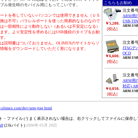
こちらもお勧め
ブル発生時のモバイル用にもってこいです。
注文番
ートを有していないパソコンでは使用できません（ＵＳ
ARM用J
換は不可）パラレルポートを使った簡易的なものなので
USB-TI
￥5,280.
ARM-USB
は一部相性により動作しない（あるいは不安定になる）
[税込]
ます。より安定性を求めるにはUSB接続のタイプをお勧
す。
注文番
は説明書はついておりません。OLIMEXのサイトからソ
JTAGデ
情報をダウンロードしていただく形になります。
OCD
￥6,600.
ARM-US
[税込]
注文番
ARM用J
対応) AR
￥6,050.
ARM-USB
[税込]
.olimex.com/dev/arm-jtag.html
ト・ファイル (うまく表示されない場合は、右クリックしてファイルに保存し
df
(23kバイト)
2006年 05月 29日