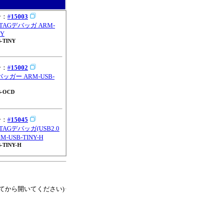
号：
#
15003
TAGデバッガ ARM-
NY
-TINY
号：
#
15002
バッガー ARM-USB-
B-OCD
号：
#
15045
TAGデバッガ(USB2.0
M-USB-TINY-H
-TINY-H
てから開いてください)