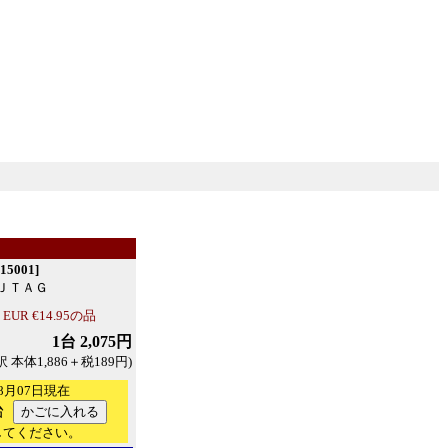
5001]
ＪＴＡＧ
R €14.95の品
1台 2,075円
訳 本体1,886＋税189円)
8月07日現在
台
してください。