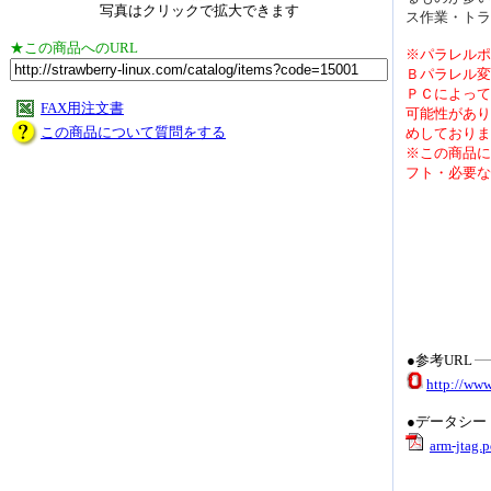
写真はクリックで拡大できます
ス作業・トラ
★この商品へのURL
※パラレルポ
Ｂパラレル変
ＰＣによって
FAX用注文書
可能性があり
この商品について質問をする
めしておりま
※この商品に
フト・必要な
●参考URL
http://www
●データシー
arm-jtag.p