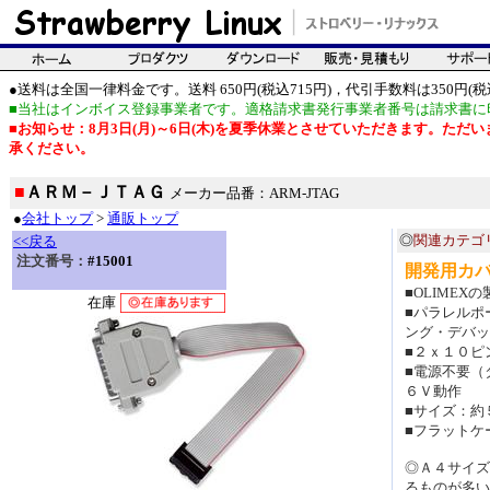
●送料は全国一律料金です。送料 650円(税込715円)，代引手数料は350円(税込
■当社はインボイス登録事業者です。適格請求書発行事業者番号は請求書に
■お知らせ：8月3日(月)～6日(木)を夏季休業とさせていただきます。た
承ください。
■
ＡＲＭ－ＪＴＡＧ
メーカー品番：ARM-JTAG
●
会社トップ
>
通販トップ
◎
関連カテゴ
<<戻る
注文番号：
#15001
開発用カ
■OLIME
在庫
■パラレルポ
ング・デバッ
■２ｘ１０ピ
■電源不要（
６Ｖ動作
■サイズ：約
■フラットケ
◎Ａ４サイズ
るものが多い