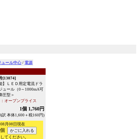
ジュール中心
/
電源
13074]
能】ＬＥＤ用定電流ドラ
ュール（0～1000mA可
降圧型＞
：オープンプライス
1個 1,760円
内訳 本体1,600＋税160円)
08月08日現在
個
力してください。