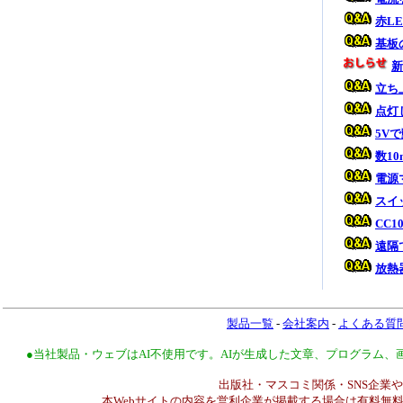
赤L
基板
新
立ち
点灯
5V
数1
電源
スイ
CC1
遠隔
放熱
製品一覧
-
会社案内
-
よくある質
●当社製品・ウェブはAI不使用です。AIが生成した文章、プログラム
出版社・マスコミ関係・SNS企業や
本Webサイトの内容を営利企業が掲載する場合は有料無料