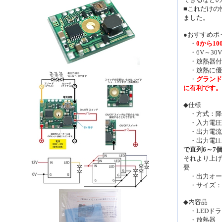
■これだけの
ました。
●おすすめポ
・
0から10
・6V～30
・放熱器付
・放熱に優
・
グランド
に有利です。
◆仕様
・方式：降圧
・入力電圧：6V
・出力電流：
・出力電圧
で直列6～7
それより上げ
要
・出力オー
・サイズ：26
◆内容品
・LEDドラ
・放熱器