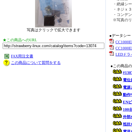
・絶縁シー
・ネジｘ３
・コンデン
※写真のリ
写真はクリックで拡大できます
●データシー
★この商品へのURL
CC1000
CC1000
LEDド
FAX用注文書
この商品について質問をする
●この商品
#1
電位
電源
動作
EN
10
外部
抵抗
電流