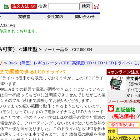
検索
385円)
印刷されております。
mA可変）＜降圧型＞
メーカー品番：CC1000EH
リ
≫
Buck（降圧）レギュレータ
/
CREE高輝度LED
/
LED
/
LEDドライバ
/
モ
まで調整できるLEDドライバ
●オンライン注文
Dドライバは従来から販売しておりますが、このLEDドライ
注文番号[
違います。
【高性
1000mAまでの範囲で電流が調整できるようになっているこ
イバモジ
は目一杯絞ってもゼロには調整できませんでしたがこの製
変）＜
１Ａのフル点灯まで調整してお使いいただけます。
メーカー希望価格
３０Ｖまでの広い範囲で動作できるようになっています。
直販価格
コモンになっていますので電源マイナスとLEDのカソード
(
(税込価格)
ることです。他のドライバではLEDの端子の電位と電源の
場合が多く、フローティングしないといけないため放熱や
係で不便な面がありました。このドライバならLEDを多ch
数量
の戻りラインが１本で済みます。また放熱器の絶縁を省略
注文の個数を入
メリットが多くなります。