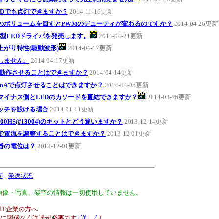
EDでも点灯できますか？
2014-11-16更新
のボリュームを回すとPWMのデューティが変わるのですか？
2014-04-26更新
型LEDドライバを発売します。
2014-04-21更新
上がり特性(駆動波形)
2014-04-17更新
しません。
2014-04-17更新
で動作させることはできますか？
2014-04-14更新
0mAで点灯させることはできますか？
2014-04-05更新
マイナス側とLEDのカソードを直結できますか？
2014-03-26更新
ッチを設ける場合
2014-01-11更新
000HS(#13004)のキットとどう違いますか？
2013-12-14更新
で電流を調整することはできますか？
2013-12-01更新
器の電位は？
2013-12-01更新
問
-
発送状況
、画像・写真、架空の情報は一切使用していません。
IT企業の方へ
に関係なく許諾が必要です [
詳しく
]