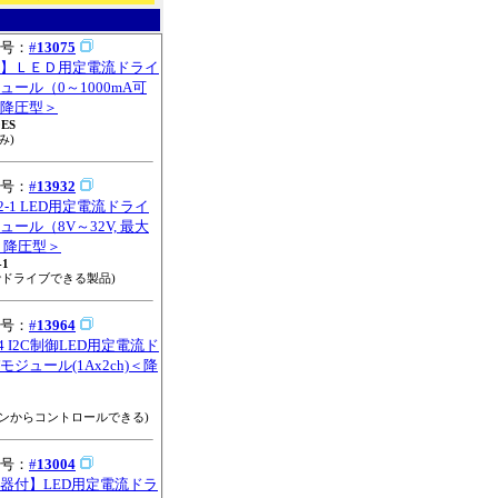
号：
#
13075
】ＬＥＤ用定電流ドライ
ュール（0～1000mA可
降圧型＞
0ES
み)
号：
#
13932
32-1 LED用定電流ドライ
ュール（8V～32V, 最大
＜降圧型＞
-1
でドライブできる製品)
号：
#
13964
64 I2C制御LED用定電流ド
モジュール(1Ax2ch)＜降
コンからコントロールできる)
号：
#
13004
器付】LED用定電流ドラ