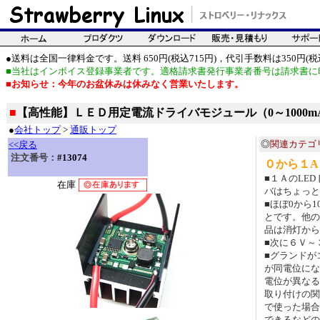
●送料は全国一律料金です。送料 650円(税込715円)，代引手数料は350円(税込
■当社はインボイス登録事業者です。適格請求書発行事業者番号は請求書に
■お知らせ：今年のお盆休みは休みなく営業いたします。
■
【高性能】ＬＥＤ用定電流ドライバモジュール（0～1000
●
会社トップ
>
通販トップ
◎
関連カテゴ
<<戻る
注文番号：
#13074
０から１A
■１ＡのLE
在庫
バはちょっと
■ほぼ0から
とです。他の
品は消灯から
■次に６Ｖ～
■グランドが
が同電位にな
電位が異なる
取り付けの関
で使った場合
できるなどの