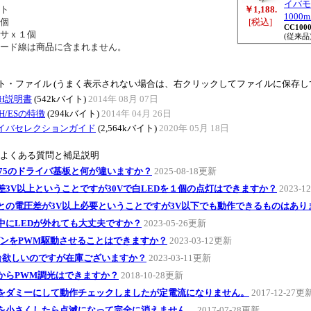
イバモジ
ト
￥1,188.
100
個
[税込]
CC100
サｘ１個
(従来品
ード線は商品に含まれません。
ト・ファイル (うまく表示されない場合は、右クリックしてファイルに保存し
EH説明書
(542kバイト)
2014年 08月 07日
EH/ESの特徴
(294kバイト)
2014年 04月 26日
ライバセレクションガイド
(2,564kバイト)
2020年 05月 18日
のよくある質問と補足説明
3075のドライバ基板と何が違いますか？
2025-08-18更新
差3V以上ということですが30Vで白LEDを１個の点灯はできますか？
2023-1
との電圧差が3V以上必要ということですが3V以下でも動作できるものはあり
中にLEDが外れても大丈夫ですか？
2023-05-26更新
ピンをPWM駆動させることはできますか？
2023-03-12更新
0台欲しいのですが在庫ございますか？
2023-03-11更新
からPWM調光はできますか？
2018-10-28更新
をダミーにして動作チェックしましたが定電流になりません。
2017-12-27更
を小さくしたら点滅になって完全に消えません。
2017-07-28更新