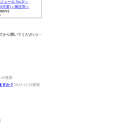
ュール Ver.2(～
0mA可変)＜降圧型＞
0HS/V2
)
てから開いてください)
2-20更新
ますか？
2023-12-20更新
新