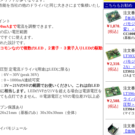
性能を当社の他のドライバと同じ大きさにまで集積いたし
こちらもお勧め
注文番
【単品
イント
バモジ
￥1,870.
00mAまで
電流を調整できます。
変）＜
[税込]
Vの広い電圧範囲
CC100
ですぐに使えます。
(基板の
れた設計です。
コモンなので複数のLED，２素子・３素子入りLEDの駆動
注文番
LT39
バモジ
￥2,310.
2A）
型 定電流ドライバ(用途はLEDに限る)
[税込]
LT3932
～30V (peak 36V)
(2Aま
0～1000mA連続可変
：
3V～21VのVFの範囲でお使いください。これは白LED
注文番
個に相当します。
LEDのVFが21Vを超える場合は電源電圧を
LT39
ても点灯できません。※電源電圧とVFの電位差3V以上必
ライバ
￥2,508.
圧型＞
[税込]
プン保護あり
LT3964
x21mm（基板のみ）30x30x30mm（全体）
(マイ
注文番
イバモジュール
【放熱