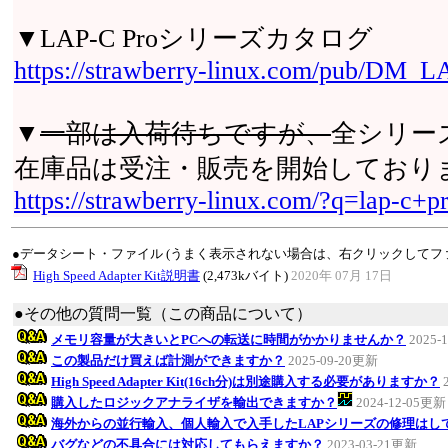
▼LAP-C Proシリーズカタログ
https://strawberry-linux.com/pub/DM_
▼
一部は入荷待ちですが、
全シリーズ
在庫品は受注・販売を開始しており
https://strawberry-linux.com/?q=lap-c+p
●データシート・ファイル (うまく表示されない場合は、右クリックしてフ
High Speed Adapter Kit説明書
(2,473kバイト)
2020年 07月 17日
●その他の質問一覧（この商品について）
メモリ容量が大きいとPCへの転送に時間がかかりませんか？
2025-
この製品だけ買えば計測ができますか？
2025-09-20更新
High Speed Adapter Kit(16ch分)は別途購入する必要がありますか？
購入したロジックアナライザを輸出できますか？
2024-12-05更新
海外からの並行輸入、個人輸入で入手したLAPシリーズの修理はし
バグなどの不具合には対応してもらえますか？
2023-03-21更新