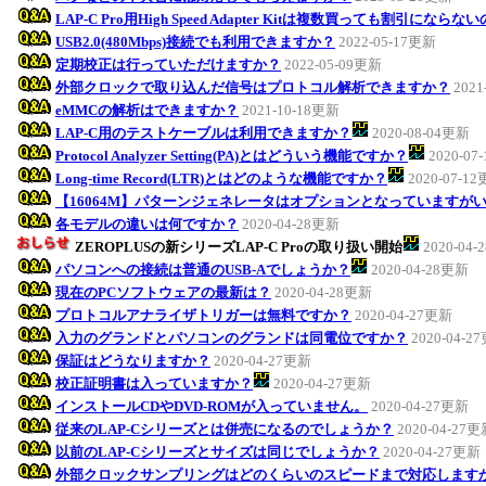
LAP-C Pro用High Speed Adapter Kitは複数買っても割引になら
USB2.0(480Mbps)接続でも利用できますか？
2022-05-17更新
定期校正は行っていただけますか？
2022-05-09更新
外部クロックで取り込んだ信号はプロトコル解析できますか？
2021
eMMCの解析はできますか？
2021-10-18更新
LAP-C用のテストケーブルは利用できますか？
2020-08-04更新
Protocol Analyzer Setting(PA)とはどういう機能ですか？
2020-07
Long-time Record(LTR)とはどのような機能ですか？
2020-07-1
【16064M】パターンジェネレータはオプションとなっていますが
各モデルの違いは何ですか？
2020-04-28更新
ZEROPLUSの新シリーズLAP-C Proの取り扱い開始
2020-04
パソコンへの接続は普通のUSB-Aでしょうか？
2020-04-28更新
現在のPCソフトウェアの最新は？
2020-04-28更新
プロトコルアナライザトリガーは無料ですか？
2020-04-27更新
入力のグランドとパソコンのグランドは同電位ですか？
2020-04-2
保証はどうなりますか？
2020-04-27更新
校正証明書は入っていますか？
2020-04-27更新
インストールCDやDVD-ROMが入っていません。
2020-04-27更新
従来のLAP-Cシリーズとは併売になるのでしょうか？
2020-04-27
以前のLAP-Cシリーズとサイズは同じでしょうか？
2020-04-27更新
外部クロックサンプリングはどのくらいのスピードまで対応します