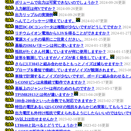
ボリュームで出力は可変できないのでしょうか？
2024-09-26更新
入力耐圧は何Vですか？
2024-09-26更新
出力リップルの実測例
2024-09-26更新
へんてこパッケージ増えています。
2024-02-07更新
降圧DC-DCコンバータは種類が少ないですがどうしてですか？
202
リチウムイオン電池から3.3Vを得ることができますか？
2024-01-2
電源スイッチの場所にご注意ください。
2024-01-25更新
基板のSMAパターンは何に使いますか？
2024-01-15更新
抵抗がたくさん付属していますが何に使用しますか？
2024-01-15
波形を観測していますがノイズが多く発生しています。
2023-06
さらにLT3045と組み合わせるともっとノイズは減らせますか？
202
プローブを最短で接続していますがノイズが観測されます。
2023-
単独で計測するとノイズが少ないですが、ボードに組み合わせると
S-CONFピンは未接続で動作できますか？
2023-05-17更新
基板上のジャンパーは何のためのものですか？
2023-05-17更新
TPSM82913とは何が違いますか？
2023-04-28更新
100台,200台といった台数でも対応できますか？
2023-02-27更新
特注の電圧あるいはS-CONFの抵抗をあらかじめ実装してもらうこ
出力電圧も外付け抵抗で変えられるようにしたらいいのではないで
5V以上は出せませんか？
2023-02-18更新
LT8640と比べるとどうでしょうか？
2023-02-16更新