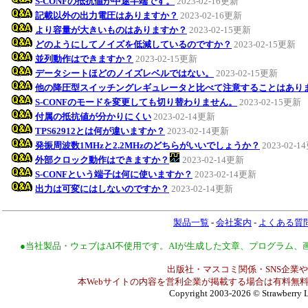
S-CONFの抵抗値が中途半端です。
2023-02-16更新
記載以外の出力電圧はありますか？
2023-02-16更新
より容量が大きいものはありますか？
2023-02-15更新
どのようにしてノイズを低減しているのですか？
2023-02-15更新
並列動作はできますか？
2023-02-15更新
データシートほどのノイズレベルではない。
2023-02-15更新
他の降圧型スイッチングレギュレータと比べて注意することはあり
S-CONFのモードを変更しても切り替わりません。
2023-02-15更新
付属の抵抗値が分かりにくい
2023-02-14更新
TPS62912とは何が違いますか？
2023-02-14更新
発振周波数1MHzと2.2MHzのどちらがいいでしょうか？
2023-02-
外部クロック動作はできますか？
2023-02-14更新
S-CONFという端子は何に使いますか？
2023-02-14更新
出力は可変にはしないのですか？
2023-02-14更新
製品一覧
-
会社案内
-
よくある質
●当社製品・ウェブはAI不使用です。AIが生成した文章、プログラム
出版社・マスコミ関係・SNS企業や
本Webサイトの内容を営利企業が掲載する場合は有料無料
Copyright 2003-2026
© Strawberry L