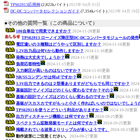
TPS62913応用例
(2,822kバイト)
2023年 04月 01日
DC-DCコンバータセレクションガイド
(7,354kバイト)
2023年 04月 19日
●その他の質問一覧（この商品について）
100台単位で用意できますか？
2024-11-28更新
TPS62913 ローノイズ降圧型DC-DCコンバータモジュールの発売
電圧違いの３種類はどうやって区別しますか？
2024-11-16更新
1.2V出力品は何Vから動作しますか？
2024-11-16更新
発熱は大丈夫でしょうか？
2024-11-15更新
負荷応答特性
2024-11-15更新
入力耐圧が高いものはないですか？
2024-11-03更新
NR/SSコンデンサは何uFですか？
2024-11-01更新
3.3V出力できるのは２型番ありますがどちらでも同じですか？
2024
基板設計でノイズはどのくらい変わるですか？その２
2024-11-
基板の設計でノイズはどのくらい変わるのですか？
2024-10-31
基板がスカスカですがもっと小さく作ればいいのではないでしょう
TPS62913を使うとどういう利点がありますか？
2024-10-26更新
出力ディスチャージ機能とは何ですか？
2024-10-25更新
スペクトラム拡散発振モードとは何ですか？
2024-10-25更新
掲載されている波形よりリップルが多いようです。
2024-10-23更新
動作波形にご注意ください。
2024-09-27更新