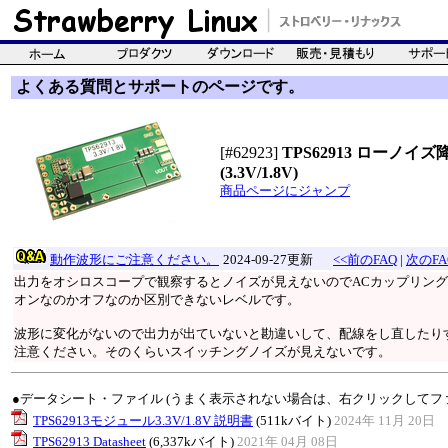
よくある質問とサポートのページです。
[#62923]
TPS62913 ローノ
(3.3V/1.8V)
商品ページにジャンプ
動作波形にご注意ください。
2024-09-27更新
<<前のFAQ
|
次のFA
出力をオシロスコープで観察するとノイズが見えないのでACカップリング
オンなのかオフなのか区別できないレベルです。
波形に変化がないので出力が出ていないと勘違いして、配線をし直したり
注意ください。そのくらいスイッチングノイズが見えないです。
●データシート・ファイル (うまく表示されない場合は、右クリックしてフ
TPS62913モジュール3.3V/1.8V 説明書
(511kバイト)
2024年 11月 20日
TPS62913 Datasheet
(6,337kバイト)
2021年 04月 08日