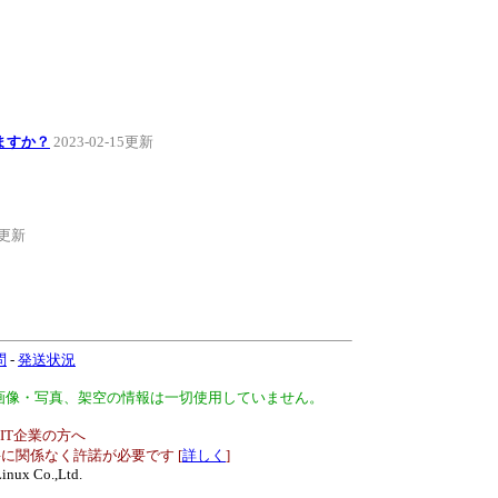
ますか？
2023-02-15更新
14更新
問
-
発送状況
、画像・写真、架空の情報は一切使用していません。
IT企業の方へ
に関係なく許諾が必要です [
詳しく
]
inux Co.,Ltd.