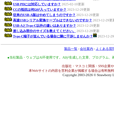
USB PDには対応していますか？
2025-02-10更新
CCの抵抗は何Ωが入っていますか？
2023-12-29更新
従来のUSB-A版はやめてしまうのですか？
2023-12-29更新
高速USBシリアル変換ケーブルはできないのですか？
2023-12-29更
USB-AとType-C以外の違いはありますか？
2023-12-29更新
差し込み部分のサイズを教えてください。
2023-12-29更新
Type-C端子が並んでいる場合に隣に干渉しませんか？
2023-12-
製品一覧
-
会社案内
-
よくある質
●当社製品・ウェブはAI不使用です。AIが生成した文章、プログラム
出版社・マスコミ関係・SNS企業や
本Webサイトの内容を営利企業が掲載する場合は有料無料
Copyright 2003-2026
© Strawberry L